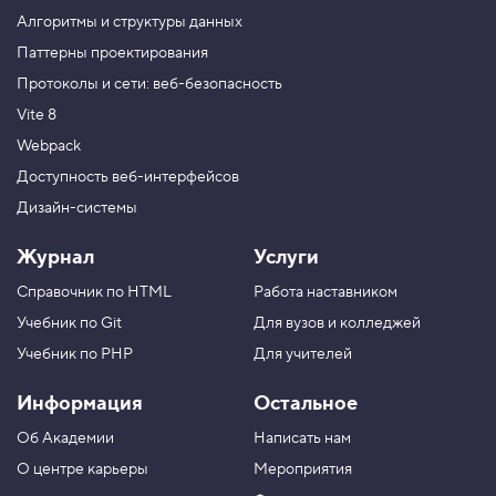
е
н
Алгоритмы и структуры данных
т
Паттерны проектирования
а
,
Протоколы и сети: веб-безопасность
з
а
Vite 8
к
р
Webpack
е
Доступность веб-интерфейсов
п
л
Дизайн-системы
е
н
и
Журнал
Услуги
е
2
Справочник по HTML
Работа наставником
4
Учебник по Git
Для вузов и колледжей
.
Учебник по PHP
Для учителей
С
т
Информация
Остальное
р
у
Об Академии
Написать нам
к
т
О центре карьеры
Мероприятия
у
р