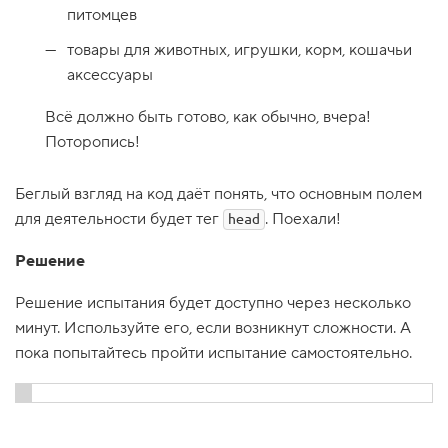
питомцев
1
.
товары для животных, игрушки, корм, кошачьи
Т
аксессуары
р
у
Всё должно быть готово, как обычно, вчера!
д
н
Поторопись!
о
с
т
Беглый взгляд на код даёт понять, что основным полем
и
п
для деятельности будет тег
. Поехали!
head
е
р
Решение
е
в
о
Решение испытания будет доступно через несколько
д
а
минут. Используйте его, если возникнут сложности. А
пока попытайтесь пройти испытание самостоятельно.
2
.
С
т
Показать решение
р