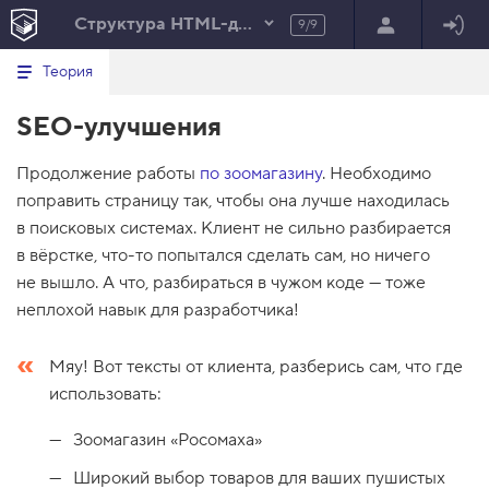
Структура HTML-документа
9/9
Минимальный вид табов
В
HTML
Теория
е
index.html
р
SEO-улучшения
н
HTML
у
т
100%
Продолжение работы
ь
по зоомагазину
. Необходимо
с
поправить страницу так, чтобы она лучше находилась
я
в
в поисковых системах. Клиент не сильно разбирается
в вёрстке, что-то попытался сделать сам, но ничего
с
п
не вышло. А что, разбираться в чужом коде — тоже
и
неплохой навык для разработчика!
с
о
к
в
Мяу! Вот тексты от клиента, разберись сам, что где
ы
использовать:
з
о
в
Зоомагазин «Росомаха»
о
в
Широкий выбор товаров для ваших пушистых