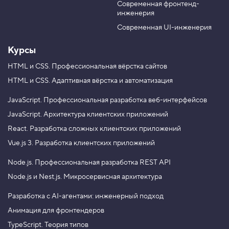
е
Современная фронтенд-
u
r
н
инженерия
b
a
и
e
m
е
Современная UI-инженерия
1
Курсы
3
.
HTML и CSS.
Профессиональная вёрстка сайтов
С
HTML и CSS.
Адаптивная вёрстка и автоматизация
т
р
у
JavaScript.
Профессиональная разработка веб-интерфейсов
к
JavaScript.
Архитектура клиентских приложений
т
у
React.
Разработка сложных клиентских приложений
р
а
Vue.js 3.
Разработка клиентских приложений
H
T
Node.js.
Профессиональная разработка REST API
M
L
Node.js и Nest.js.
Микросервисная архитектура
-
д
Разработка с AI-агентами: инженерный подход
о
к
Анимация для фронтендеров
у
м
TypeScript. Теория типов