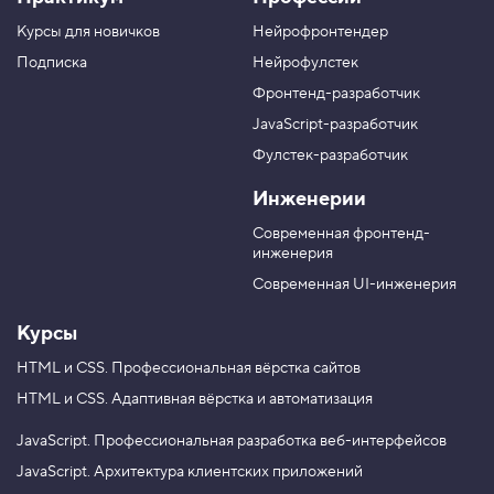
а
к
к
к
г
а
а
а
Курсы для новичков
Нейрофронтендер
р
н
н
н
у
а
а
а
Подписка
Нейрофулстек
п
л
л
л
Фронтенд-разработчик
п
н
в
в
а
а
JavaScript-разработчик
в
T
M
Фулстек-разработчик
Y
e
A
V
o
l
X
Инженерии
K
u
e
T
g
Современная фронтенд-
u
r
инженерия
b
a
e
m
Современная UI-инженерия
Курсы
HTML и CSS.
Профессиональная вёрстка сайтов
HTML и CSS.
Адаптивная вёрстка и автоматизация
JavaScript.
Профессиональная разработка веб-интерфейсов
JavaScript.
Архитектура клиентских приложений