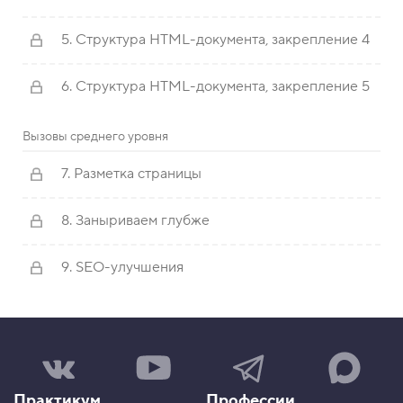
5. Структура HTML-документа, закрепление 4
6. Структура HTML-документа, закрепление 5
Вызовы среднего уровня
7. Разметка страницы
8. Заныриваем глубже
9. SEO-улучшения
Н
Н
Н
Н
а
а
а
а
ш
ш
ш
ш
Практикум
Профессии