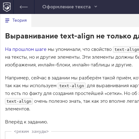
Оформление текста
В
Теория
index.html
style.css
е
6
<
link
rel
=
"stylesheet"
р
href
=
"style.css"
>
Выравнивание text-align не только д
н
HTML
7
</
head
>
у
т
8
<
body
>
На прошлом шаге
ь
мы упоминали, что свойство
text-alig
9
<
header
>
с
на тексты, но и другие элементы. Эти элементы должны 
10
<
h1
class
=
"page-title"
я
>
Сайт начинающего 
в
изображения, инлайн-блоки, инлайн-таблицы и другие.
верстальщика
</
h1
>
с
11
</
header
>
Например, сейчас в задании мы разберём такой приём, к
п
12
<
main
>
и
так как мы используем
для выравнивания кар
text-align
13
<
img
class
=
"avatar"
src
с
то есть по факту для создания простейшей «сетки». Но об
о
=
"img/raccoon.svg"
к
width
=
"80"
height
очень полезно знать, так как это вполне лег
text-align
з
=
"80"
alt
=
"Аватарка"
>
элементов.
а
14
<
nav
class
=
"blog
д
а
-navigation"
>
Вперёд к заданию.
н
15
<
h2
>
Записи в блоге
и
</
h2
>
й
16
<
ul
>