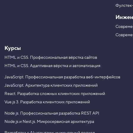
р
в
ш
Фулстек
Y
р
V
o
и
Инжен
K
u
ф
T
т
Совреме
u
а
b
Совреме
3
e
.
Курсы
С
в
HTML и CSS.
Профессиональная вёрстка сайтов
о
HTML и CSS.
Адаптивная вёрстка и автоматизация
й
с
т
JavaScript.
Профессиональная разработка веб-интерфейсов
в
JavaScript.
Архитектура клиентских приложений
о
l
React.
Разработка сложных клиентских приложений
i
n
Vue.js 3.
Разработка клиентских приложений
e
-
Node.js.
Профессиональная разработка REST API
h
e
Node.js и Nest.js.
Микросервисная архитектура
i
g