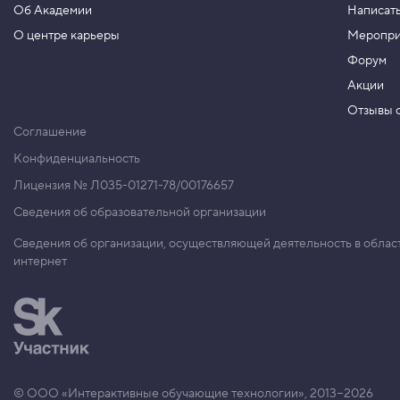
Об Академии
Написать
н
а
О центре карьеры
Меропри
я
в
Форум
ы
с
Акции
о
Отзывы о
т
а
Соглашение
с
т
Конфиденциальность
р
о
Лицензия № Л035-01271-78/00176657
к
Сведения об образовательной организации
и
5
Сведения об организации, осуществляющей деятельность в облас
.
интернет
С
в
о
й
с
т
в
о
© ООО «Интерактивные обучающие технологии», 2013−2026
f