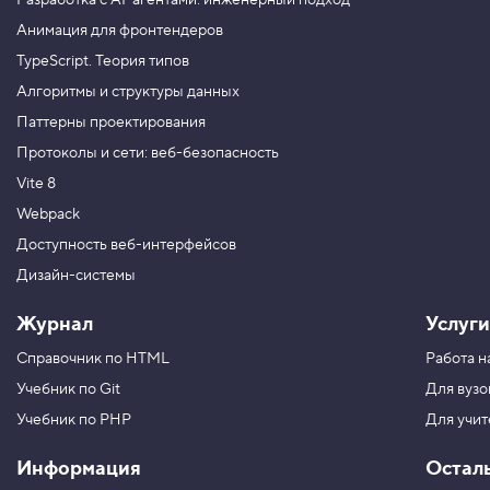
Разработка с AI-агентами: инженерный подход
h
t
Анимация для фронтендеров
,
в
TypeScript. Теория типов
ы
с
Алгоритмы и структуры данных
о
Паттерны проектирования
т
а
Протоколы и сети: веб-безопасность
с
т
Vite 8
р
о
Webpack
к
Доступность веб-интерфейсов
и
Дизайн-системы
4
.
Журнал
Услуги
О
т
Справочник по HTML
Работа н
н
о
Учебник по Git
Для вузо
с
и
Учебник по PHP
Для учи
т
е
Информация
Остал
л
ь