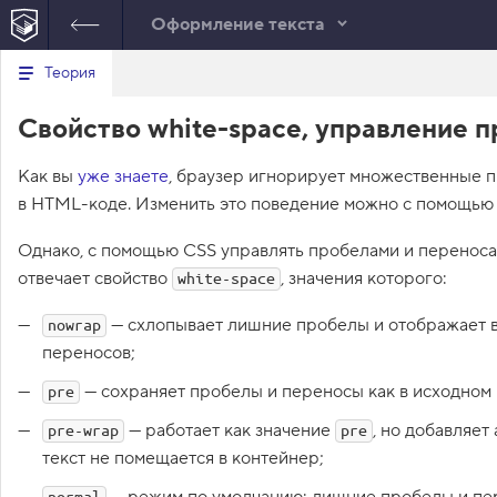
Оформление текста
В
Теория
day-6.html
style.css
е
р
1
body
{
Свойство white-space, управление 
н
CSS
у
2
padding
:
0
30
px
;
т
3
font-size
:
16
px
;
Как вы
уже знаете
ь
, браузер игнорирует множественные 
4
line-height
:
26
px
;
с
в HTML-коде. Изменить это поведение можно с помощью
5
font-family
:
"
Arial
"
, 
sans
я
в
-serif
;
Однако, с помощью CSS управлять пробелами и переносам
6
color
:
#222222
;
с
7
отвечает свойство
, значения которого:
white-space
п
8
background
:
#ffffff
url
и
с
(
"img/bg-page.png"
)
no
— схлопывает лишние пробелы и отображает ве
nowrap
о
-repeat
top
center
;
переносов;
к
9
}
з
10
а
— сохраняет пробелы и переносы как в исходном 
pre
д
11
h1
{
а
12
font-size
:
24
px
;
— работает как значение
, но добавляет
pre-wrap
pre
н
13
line-height
:
normal
;
текст не помещается в контейнер;
и
14
}
й
15