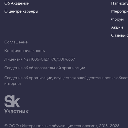
Об Академии
Написать
н
а
О центре карьеры
Меропри
я
в
Форум
ы
с
Акции
о
Отзывы о
т
а
Соглашение
с
т
Конфиденциальность
р
о
Лицензия № Л035-01271-78/00176657
к
Сведения об образовательной организации
и
5
Сведения об организации, осуществляющей деятельность в облас
.
интернет
С
в
о
й
с
т
в
о
© ООО «Интерактивные обучающие технологии», 2013−2026
f