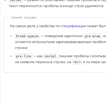
— режим по умолчанию: лишние пробелы и пе
normal
16
h2
{
1
текст переносится, пробелы в конце строк удаляются.
.
17
font-size
:
20
px
;
18
line-height
:
normal
;
С
19
}
в
20
о
На самом деле у свойства по
спецификации
может быть
й
21
a
{
с
22
color
:
#0099ef
;
т
— поведение идентично
, 
break-spaces
pre-wrap
23
text-decoration
:
underline
;
в
остаются нетронутыми
зарезервированные
пробелы
24
}
о
f
25
строки;
o
26
del
{
n
— как
, лишние пробелы схлопыва
pre-line
normal
27
color
:
#ff4400
;
t
28
}
-
на символе переноса строки, на
и по мере за
<br>
s
29
i
30
ins
{
z
31
color
:
rgb
(
105
, 
178
, 
83
)
;
e
32
}
,
р
33
а
Зад
34
.page-title
{
з
35
font-weight
:
bold
;
м
36
font-size
:
36
px
;
е
р
37
line-height
:
42
px
;