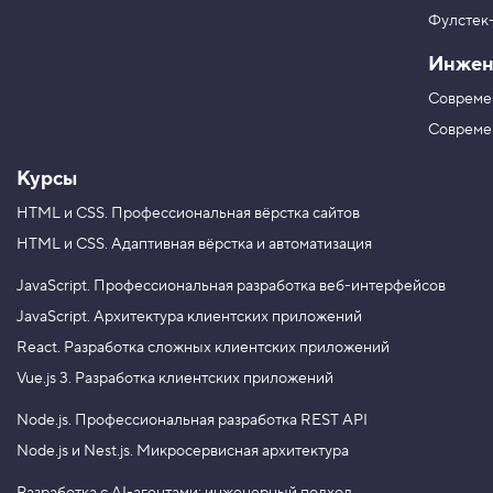
р
в
ш
Фулстек
Y
р
V
o
и
Инжен
K
u
ф
T
т
Совреме
u
а
b
Совреме
3
e
.
Курсы
С
в
HTML и CSS.
Профессиональная вёрстка сайтов
о
HTML и CSS.
Адаптивная вёрстка и автоматизация
й
с
т
JavaScript.
Профессиональная разработка веб-интерфейсов
в
JavaScript.
Архитектура клиентских приложений
о
l
React.
Разработка сложных клиентских приложений
i
n
Vue.js 3.
Разработка клиентских приложений
e
-
Node.js.
Профессиональная разработка REST API
h
e
Node.js и Nest.js.
Микросервисная архитектура
i
g