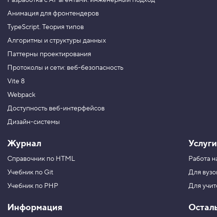
Разработка с AI-агентами: инженерный подход
h
t
Анимация для фронтендеров
,
в
TypeScript. Теория типов
ы
с
Алгоритмы и структуры данных
о
Паттерны проектирования
т
а
Протоколы и сети: веб-безопасность
с
т
Vite 8
р
о
Webpack
к
Доступность веб-интерфейсов
и
Дизайн-системы
4
.
Журнал
Услуги
О
т
Справочник по HTML
Работа н
н
о
Учебник по Git
Для вузо
с
и
Учебник по PHP
Для учи
т
е
Информация
Остал
л
ь