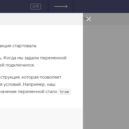
2/15
HTML
 акция стартовала.
ь
. Когда мы задали переменной
ией подключился.
струкция, которая позволяет
ия условий. Например, наш
 значение переменной стало
true