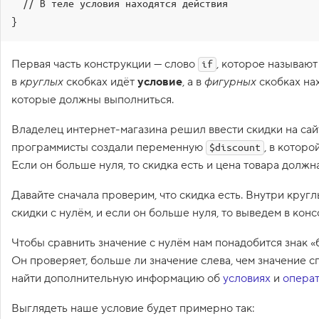
  // В теле условия находятся действия

1
}
.
М
е
Первая часть конструкции — слово
, которое называю
if
н
в
круглых
скобках идёт
условие
, а в
фигурных
скобках на
я
е
которые должны выполниться.
м
з
Владелец интернет-магазина решил ввести скидки на сай
н
а
программисты создали переменную
, в которо
$discount
ч
е
Если он больше нуля, то скидка есть и цена товара должн
н
и
Давайте сначала проверим, что скидка есть. Внутри круг
е
п
скидки с нулём, и если он больше нуля, то выведем в кон
е
р
Чтобы сравнить значение с нулём нам понадобится знак 
е
м
Он проверяет, больше ли значение слева, чем значение с
е
н
найти дополнительную информацию об
условиях
и
опера
н
о
Выглядеть наше условие будет примерно так:
й