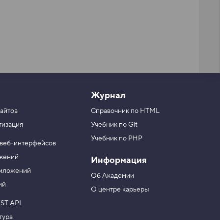
Журнал
айтов
Справочник по HTML
тизация
Учебник по Git
Учебник по PHP
 веб-интерфейсов
ожений
Информация
риложений
Об Академии
ий
О центре карьеры
ST API
тура