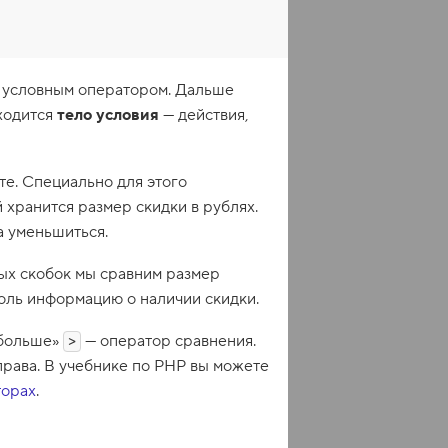
т условным оператором. Дальше
ходится
тело условия
— действия,
те. Специально для этого
й хранится размер скидки в рублях.
а уменьшиться.
лых скобок мы сравним размер
соль информацию о наличии скидки.
«больше»
— оператор сравнения.
>
права. В учебнике по PHP вы можете
торах
.