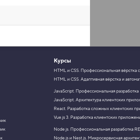
Курсы
HTML и CSS.
Профессиональная вёрстка с
HTML и CSS.
Адаптивная вёрстка и автома
роцессоры
ML и CSS. Адаптивная
JavaScript.
Профессиональная разработка
JavaScript.
Архитектура клиентских прил
React.
Разработка сложных клиентских п
Vue.js 3.
Разработка клиентских приложен
чик
чик
Node.js.
Профессиональная разработка RE
ик
Node.js и Nest.js.
Микросервисная архитек