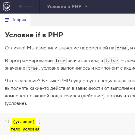
Условия в PHP
Минимальный вид табов
В
Теория
е
index.html
р
Условие if в PHP
н
HTML
у
т
Отлично! Мы изменили значение переменной на
ь
, и
true
с
я
В программировании
значит
истина
, а
—
лож
true
false
в
значение
, условие выполнилось и компонент с акц
true
с
п
Что за условие? В языке PHP существует специальная кон
и
с
выполнять какие-то действия в зависимости от выполнен
о
компонент с акцией подключился (действие), потому что
к
з
(условие).
а
д
а
н
if 
(условие)
 {

и
тело условия
й