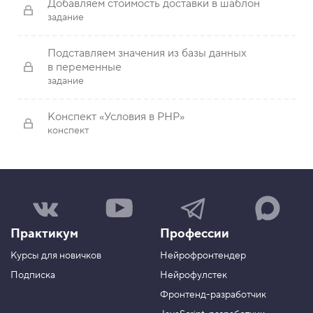
Добавляем стоимость доставки в шаблон
задание
Подставляем значения из базы данных
в переменные
задание
Конспект «Условия в PHP»
конспект
Н
Н
Н
Н
а
а
а
а
ш
ш
ш
ш
Практикум
Профессии
а
к
к
к
г
а
а
а
Курсы для новичков
Нейрофронтендер
р
н
н
н
у
а
а
а
Подписка
Нейрофулстек
п
л
л
л
Фронтенд-разработчик
п
н
в
в
а
а