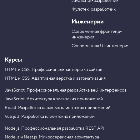
JavaScript-разработчик
в
T
M
Фулстек-разработчик
Y
e
A
V
o
l
X
Инженерии
K
u
e
T
g
Современная фронтенд-
u
r
инженерия
b
a
e
m
Современная UI-инженерия
Курсы
HTML и CSS.
Профессиональная вёрстка сайтов
HTML и CSS.
Адаптивная вёрстка и автоматизация
JavaScript.
Профессиональная разработка веб-интерфейсов
JavaScript.
Архитектура клиентских приложений
React.
Разработка сложных клиентских приложений
Vue.js 3.
Разработка клиентских приложений
Node.js.
Профессиональная разработка REST API
Node.js и Nest.js.
Микросервисная архитектура