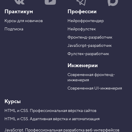
а
а
а
а
ш
ш
ш
ш
Практикум
Профессии
а
к
к
к
г
а
а
а
Курсы для новичков
Нейрофронтендер
р
н
н
н
у
а
а
а
Подписка
Нейрофулстек
п
л
л
л
Фронтенд-разработчик
п
н
в
в
а
а
JavaScript-разработчик
в
T
M
Фулстек-разработчик
Y
e
A
V
o
l
X
Инженерии
K
u
e
T
g
Современная фронтенд-
u
r
инженерия
b
a
e
m
Современная UI-инженерия
Курсы
HTML и CSS.
Профессиональная вёрстка сайтов
HTML и CSS.
Адаптивная вёрстка и автоматизация
JavaScript.
Профессиональная разработка веб-интерфейсов