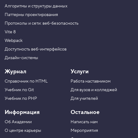
о
Алгоритмы и структуры данных
д
c
Паттерны проектирования
l
Протоколы и сети: веб-безопасность
a
s
Vite 8
s
L
Webpack
i
s
Доступность веб-интерфейсов
t
Дизайн-системы
.
c
o
Журнал
Услуги
n
t
Справочник по HTML
Работа наставником
a
i
Учебник по Git
Для вузов и колледжей
n
s
Учебник по PHP
Для учителей
,
п
Информация
Остальное
р
о
Об Академии
Написать нам
в
е
О центре карьеры
Мероприятия
р
я