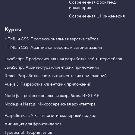
м
Современная фронтенд-
u
r
е
инженерия
b
a
н
я
e
m
Современная UI-инженерия
е
м
Курсы
з
н
а
HTML и CSS.
Профессиональная вёрстка сайтов
ч
HTML и CSS.
Адаптивная вёрстка и автоматизация
е
н
и
JavaScript.
Профессиональная разработка веб-интерфейсов
е
JavaScript.
Архитектура клиентских приложений
с
ч
React.
Разработка сложных клиентских приложений
ё
т
Vue.js 3.
Разработка клиентских приложений
ч
и
Node.js.
Профессиональная разработка REST API
к
а
Node.js и Nest.js.
Микросервисная архитектура
4
.
Разработка с AI-агентами: инженерный подход
Анимация для фронтендеров
М
е
TypeScript. Теория типов
т