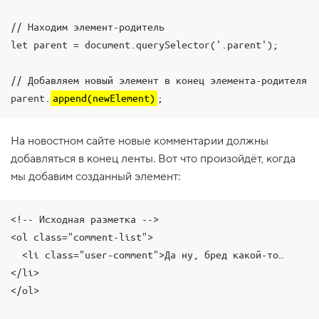
1
.
// Находим элемент-родитель

let parent = document.querySelector('.parent');

П
о
д
// Добавляем новый элемент в конец элемента-родителя

к
л
parent.
append(newElement)
;
ю
ч
а
На новостном сайте новые комментарии должны
е
м
добавляться в конец ленты. Вот что произойдёт, когда
в
т
мы добавим созданный элемент:
о
р
о
<!-- Исходная разметка -->

й
с
<ol class="comment-list">

к
р
  <li class="user-comment">Да ну, бред какой-то…
и
</li>

п
т
</ol>

2