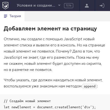
Условия и создание элементов
11/16
Минимальный вид табов
В
HTML
Теория
е
index.html
р
Добавляем элемент на страницу
н
HTML
у
т
100%
Отлично, мы создали с помощью JavaScript новый
ь
с
элемент списка и вывели его в консоль. Но на странице
я
в
новый элемент не появился. Почему? Дело в том, что
JavaScript не знает, где его разместить. Пока мы ему
с
п
не скажем, новый элемент будет доступен из скрипта,
и
но в разметке не появится.
с
о
к
Чтобы указать, где должен находиться новый элемент,
з
воспользуемся уже знакомым нам методом
а
:
append
д
а
н
// Создаём новый элемент

и
й
let newElement = document.createElement('div');
