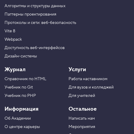
Профессиональная разработка REST API
».
о
Алгоритмы и структуры данных
Цена
12 000 ₽.
д
c
Паттерны проектирования
l
Протоколы и сети: веб-безопасность
a
s
Vite 8
s
L
Webpack
i
s
Доступность веб-интерфейсов
t
Дизайн-системы
.
c
o
Журнал
Услуги
n
t
Справочник по HTML
Работа наставником
a
i
Учебник по Git
Для вузов и колледжей
n
s
Учебник по PHP
Для учителей
,
п
Информация
Остальное
р
о
Об Академии
Написать нам
в
е
О центре карьеры
Мероприятия
р
я