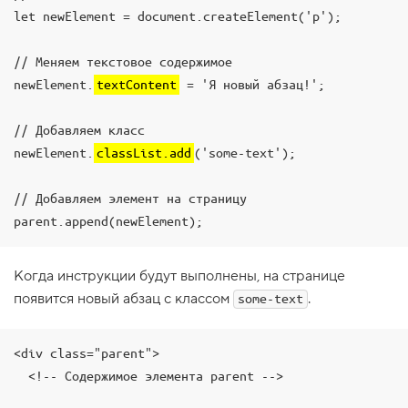
let newElement = document.createElement('p');

1
.
// Меняем текстовое содержимое

П
о
newElement.
textContent
 = 'Я новый абзац!';

д
к
л
// Добавляем класс

ю
ч
newElement.
classList.add
('some-text');

а
е
м
// Добавляем элемент на страницу

в
parent.append(newElement);
т
о
р
о
Когда инструкции будут выполнены, на странице
й
с
появится новый абзац с классом
.
some-text
к
р
и
<div class="parent">

п
т
  <!-- Содержимое элемента parent -->

2