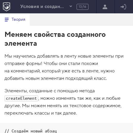
Условия и создание элементов
13/16
Минимальный вид табов
В
HTML
Теория
е
index.html
р
Меняем свойства созданного
н
HTML
у
элемента
т
100%
ь
с
Мы научились добавлять в ленту новые элементы при
я
в
отправке формы! Чтобы они стали похожи
на комментарий, который уже есть в ленте, нужно
с
п
добавить новым элементам подходящий класс.
и
с
о
Элементы, созданные с помощью метода
к
, можно изменять так же, как и любые
createElement
з
а
другие. Мы можем менять их текстовое содержимое,
д
переключать классы и так далее.
а
н
и
й
// Создаём новый абзац
