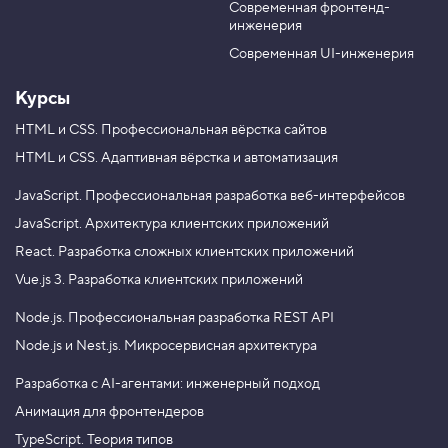
м
  <li class="user-comment">Да ну, бред какой-то…
Современная фронтенд-
u
r
е
инженерия
</li>

b
a
н
я
e
m
Современная UI-инженерия
<li class="user-comment">Новый комментарий</li>
е
</ol>
м
Курсы
з
н
а
HTML и CSS.
Профессиональная вёрстка сайтов
ч
HTML и CSS.
Адаптивная вёрстка и автоматизация
е
Вы можете сначала добавить новый элемент
н
на страницу, а потом уже менять ему текстовое
и
JavaScript.
Профессиональная разработка веб-интерфейсов
е
содержимое и класс, но тогда браузеру придётся
JavaScript.
Архитектура клиентских приложений
с
несколько раз перерисовывать страницу. Это
ч
React.
Разработка сложных клиентских приложений
ё
неэффективно. Лучше добавлять на страницу
т
Vue.js 3.
Разработка клиентских приложений
уже полностью сформированный элемент.
ч
и
Node.js.
Профессиональная разработка REST API
к
а
Node.js и Nest.js.
Микросервисная архитектура
4
.
Разработка с AI-агентами: инженерный подход
Хорошо владеете JavaScript, но до сих пор
Анимация для фронтендеров
не освоили Node.js? Записывайтесь
М
е
на профессиональный курс «
Node.js.
TypeScript. Теория типов
т