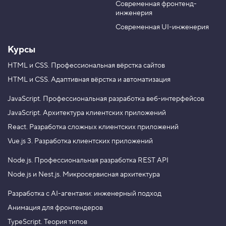
м
Современная фронтенд-
u
r
е
инженерия
b
a
н
я
e
m
Современная UI-инженерия
е
м
Курсы
з
н
а
HTML и CSS.
Профессиональная вёрстка сайтов
ч
HTML и CSS.
Адаптивная вёрстка и автоматизация
е
н
и
JavaScript.
Профессиональная разработка веб-интерфейсов
е
JavaScript.
Архитектура клиентских приложений
с
ч
React.
Разработка сложных клиентских приложений
ё
т
Vue.js 3.
Разработка клиентских приложений
ч
и
Node.js.
Профессиональная разработка REST API
к
а
Node.js и Nest.js.
Микросервисная архитектура
4
.
Разработка с AI-агентами: инженерный подход
Анимация для фронтендеров
М
е
TypeScript. Теория типов
т