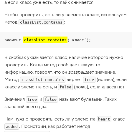
а если класс уже есть, то лайк снимается.
1
.
Чтобы проверить, есть ли у элемента класс, используем
П
метод
:
classList.contains
о
д
к
л
элемент.
classList.contains
('класс');
ю
ч
а
В скобках указывается класс, наличие которого нужно
е
м
проверить. Когда метод сообщает какую-то
в
информацию, говорят, что он
возвращает
значение.
т
о
Метод
вернёт
(истина), если
classList.contains
true
р
о
класс у элемента есть, и
(ложь), если класса нет.
false
й
с
Значения
и
называют булевыми. Таких
true
false
к
р
значений всего два.
и
п
Нам нужно проверять, есть ли у элемента
класс
т
heart
. Посмотрим, как работает метод
added
2