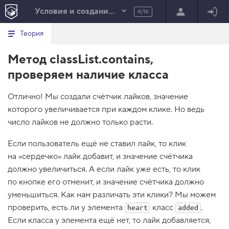
Условия и создание элементов
4/16
Минимальный вид табов
В
HTML
Теория
е
index.html
р
Метод classList.contains,
н
HTML
у
проверяем наличие класса
т
100%
ь
с
Отлично! Мы создали счётчик лайков, значение
я
в
которого увеличивается при каждом клике. Но ведь
число лайков не должно только расти.
с
п
и
Если пользователь ещё не ставил лайк, то клик
с
о
на «сердечко» лайк добавит, и значение счётчика
к
должно увеличиться. А если лайк уже есть, то клик
з
а
по кнопке его отменит, и значение счётчика должно
д
уменьшиться. Как нам различать эти клики? Мы можем
а
н
проверить, есть ли у элемента
класс
.
heart
added
и
Если класса у элемента ещё нет, то лайк добавляется,
й