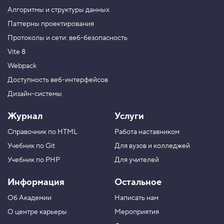
о
Алгоритмы и структуры данных
д
c
Паттерны проектирования
l
Протоколы и сети: веб-безопасность
a
s
Vite 8
s
L
Webpack
i
s
Доступность веб-интерфейсов
t
Дизайн-системы
.
c
o
Журнал
Услуги
n
t
Справочник по HTML
Работа наставником
a
i
Учебник по Git
Для вузов и колледжей
n
s
Учебник по PHP
Для учителей
,
п
Информация
Остальное
р
о
Об Академии
Написать нам
в
е
О центре карьеры
Мероприятия
р
я