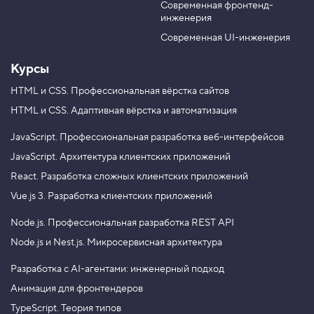
м
Современная фронтенд-
u
r
е
инженерия
b
a
н
я
e
m
Современная UI-инженерия
е
м
Курсы
з
н
а
HTML и CSS.
Профессиональная вёрстка сайтов
ч
HTML и CSS.
Адаптивная вёрстка и автоматизация
е
н
и
JavaScript.
Профессиональная разработка веб-интерфейсов
е
JavaScript.
Архитектура клиентских приложений
с
ч
React.
Разработка сложных клиентских приложений
ё
т
Vue.js 3.
Разработка клиентских приложений
ч
и
Node.js.
Профессиональная разработка REST API
к
а
Node.js и Nest.js.
Микросервисная архитектура
4
.
Разработка с AI-агентами: инженерный подход
Анимация для фронтендеров
М
е
TypeScript. Теория типов
т