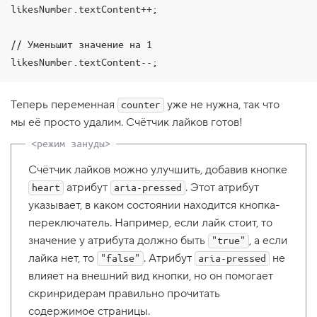
likesNumber.textContent++;

1
.
// Уменьшит значение на 1

П
о
likesNumber.textContent--;
д
к
л
Теперь переменная
уже не нужна, так что
ю
counter
ч
мы её просто удалим. Счётчик лайков готов!
а
е
м
в
Счётчик лайков можно улучшить, добавив кнопке
т
о
атрибут
. Этот атрибут
heart
aria-pressed
р
указывает, в каком состоянии находится кнопка-
о
й
переключатель. Например, если лайк стоит, то
с
значение у атрибута должно быть
, а если
к
"true"
р
лайка нет, то
. Атрибут
не
"false"
aria-pressed
и
влияет на внешний вид кнопки, но он помогает
п
т
скринридерам правильно прочитать
2
содержимое страницы.