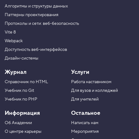
о
Алгоритмы и структуры данных
д
c
Паттерны проектирования
l
Протоколы и сети: веб-безопасность
a
s
Vite 8
s
L
Webpack
i
s
Доступность веб-интерфейсов
t
Дизайн-системы
.
c
o
Журнал
Услуги
n
t
Справочник по HTML
Работа наставником
a
i
Учебник по Git
Для вузов и колледжей
n
s
Учебник по PHP
Для учителей
,
п
Информация
Остальное
р
о
Об Академии
Написать нам
в
е
О центре карьеры
Мероприятия
р
я