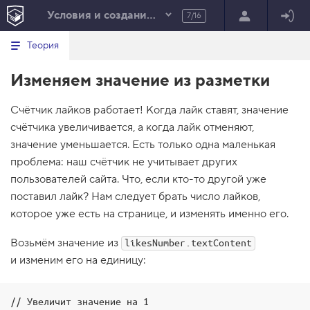
Условия и создание элементов
7/16
Минимальный вид табов
В
HTML
Теория
е
index.html
р
Изменяем значение из разметки
н
HTML
у
т
100%
Счётчик лайков работает! Когда лайк ставят, значение
ь
с
счётчика увеличивается, а когда лайк отменяют,
я
в
значение уменьшается. Есть только одна маленькая
проблема: наш счётчик не учитывает других
с
п
пользователей сайта. Что, если кто-то другой уже
и
поставил лайк? Нам следует брать число лайков,
с
о
которое уже есть на странице, и изменять именно его.
к
з
Возьмём значение из
а
likesNumber.textContent
д
и изменим его на единицу:
а
н
и
й
// Увеличит значение на 1
