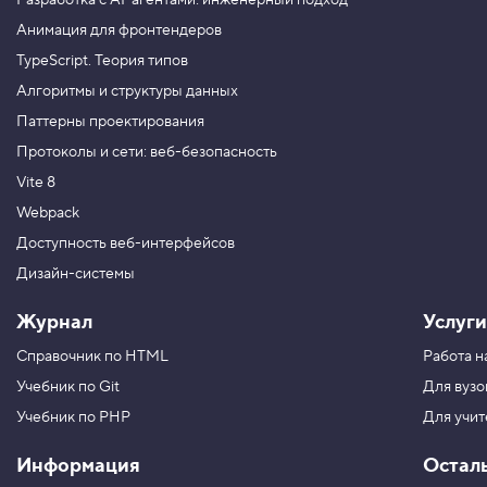
Разработка с AI-агентами: инженерный подход
б
у
Анимация для фронтендеров
т
TypeScript. Теория типов
ы
H
Алгоритмы и структуры данных
T
M
Паттерны проектирования
L
-
Протоколы и сети: веб-безопасность
т
Vite 8
е
г
Webpack
о
в
Доступность веб-интерфейсов
7
Дизайн-системы
.
Журнал
Услуги
И
щ
Справочник по HTML
Работа н
е
м
Учебник по Git
Для вузо
о
ш
Учебник по PHP
Для учи
и
б
к
Информация
Остал
и