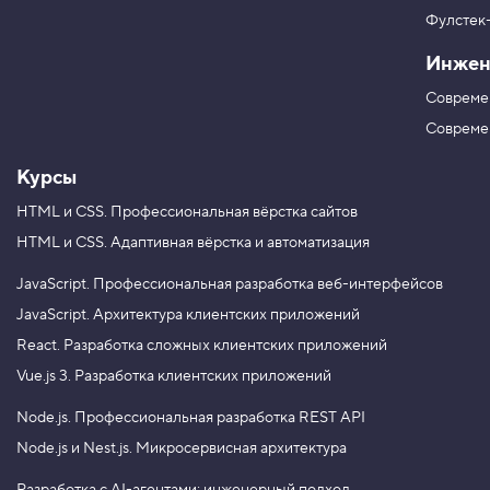
в
.
Фулстек
Y
V
o
О
Инжен
K
u
д
и
T
Совреме
н
u
о
b
Совреме
ч
e
н
ы
Курсы
е
H
HTML и CSS.
Профессиональная вёрстка сайтов
T
M
HTML и CSS.
Адаптивная вёрстка и автоматизация
L
-
JavaScript.
Профессиональная разработка веб-интерфейсов
т
е
JavaScript.
Архитектура клиентских приложений
г
React.
Разработка сложных клиентских приложений
и
Vue.js 3.
Разработка клиентских приложений
6
.
Node.js.
Профессиональная разработка REST API
А
Node.js и Nest.js.
Микросервисная архитектура
т
р
и