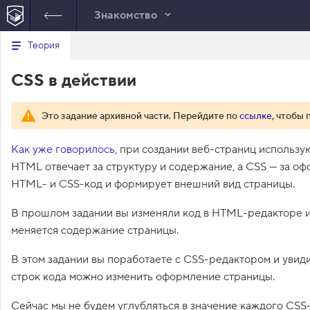
Знакомство
В
Теория
index.html
style.css
е
р
1
/*
CSS в действии
н
CSS
у
2
body {
т
3
  padding: 0 20px;
ь
4
Это задание архивной части. Перейдите по
ссылке
, чтобы 
с
5
  font-size: 16px;
я
в
6
  font-family: "Arial", sans
Как уже говорилось
, при создании веб-страниц использу
-serif;
с
HTML отвечает за структуру и содержание, а CSS — за о
7
}
п
HTML- и CSS-код и формирует внешний вид страницы.
8
и
с
9
h1 {
о
В прошлом задании вы изменяли код в HTML-редакторе и 
10
  color: #618ad2;
к
11
  text-shadow: 2px 2px 0 
меняется содержание страницы.
з
#cccccc;
а
д
12
}
В этом задании вы поработаете с CSS-редактором и увид
а
13
н
строк кода можно изменить оформление страницы.
14
pre {
и
15
  padding: 10px;
й
Сейчас мы не будем углубляться в значение каждого CSS
16