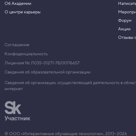
Об Академии
Написать
8
.
О центре карьеры
Меропри
Форум
А
з
Акции
ы
C
Отзывы о
S
Соглашение
S
Конфиденциальность
9
.
Лицензия № Л035-01271-78/00176657
Д
Сведения об образовательной организации
р
у
Сведения об организации, осуществляющей деятельность в облас
г
интернет
и
е
с
п
о
с
о
б
ы
п
© ООО «Интерактивные обучающие технологии», 2013−2026