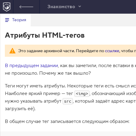
Знакомство
В
Теория
index.html
style.css
е
р
1
<!
DOCTYPE
html
>
Атрибуты HTML-тегов
н
у
2
<
html
>
т
3
<
head
>
ь
4
<
title
>
Атрибуты HTML-тегов
</
title
>
Это задание архивной части. Перейдите по
ссылке
, чтобы 
с
5
<
link
rel
=
"stylesheet"
href
=
"style
я
в
6
</
head
>
В предыдущем задании
, как вы заметили, после вставки в
7
<
body
>
с
не произошло. Почему же так вышло?
8
<
h1
>
Инструктор Кекс
</
h1
>
п
9
<
p
>
В последующих курсах вам будет 
и
Теги могут иметь атрибуты. Некоторые теги есть смысл ис
с
освоением тонкостей HTML и CSS и
о
Наиболее яркий пример — тег
же ему возможность представиться
, обозначающий изо
<img>
к
10
<
img
>
нужно указывать атрибут
, который задаёт адрес кар
з
src
11
<
hr
>
а
загрузить её).
д
12
<
blockquote
>
а
13
<
p
>
Привет! Меня зовут Кекс и я в
н
В общем случае тег записывается следующим образом:
Я веб-разработчик и живу в Сан
и
самые известные проекты:
<
br
>
й
14
        блог Cat Energy,
<
br
>