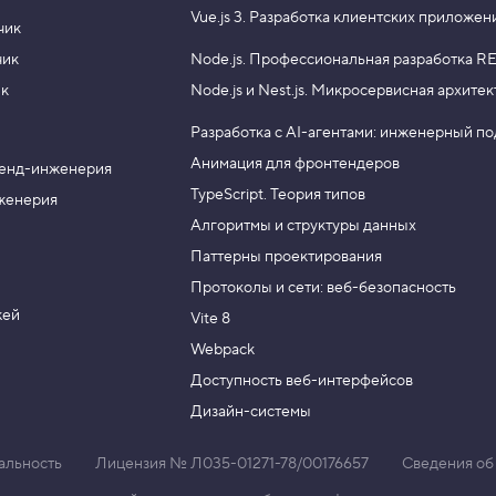
Vue.js 3.
Разработка клиентских приложен
чик
чик
Node.js.
Профессиональная разработка RE
ик
Node.js и Nest.js.
Микросервисная архитек
Разработка с AI-агентами: инженерный п
Анимация для фронтендеров
енд-инженерия
TypeScript. Теория типов
женерия
Алгоритмы и структуры данных
Паттерны проектирования
Протоколы и сети: веб-безопасность
жей
Vite 8
Webpack
Доступность веб-интерфейсов
Дизайн-системы
альность
Лицензия № Л035-01271-78/00176657
Сведения об