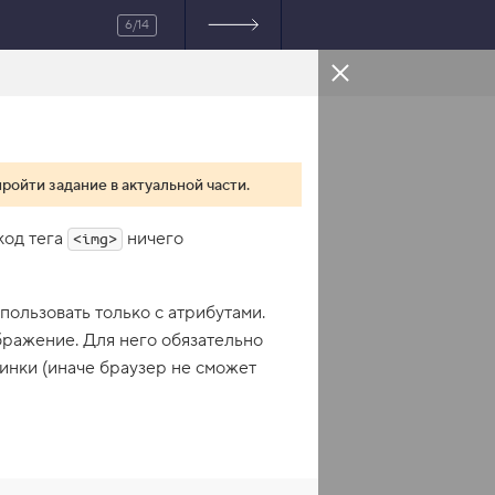
6/14
HTML
пройти задание в актуальной части.
.css"
>
 код тега
ничего
<img>
часто помогать с 
пользовать только с атрибутами.
нструктор Кексик. Дадим 
:
бражение. Для него обязательно
</
p
>
тинки (иначе браузер не сможет
аш будущий инструктор. 
кт-Петербурге. Мои 