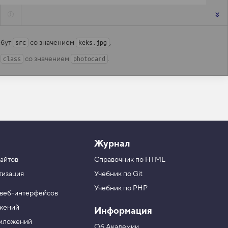
ибут
со значением
,
src
keks.jpg
т
со значением
.
class
photocard
Журнал
айтов
Справочник по HTML
тизация
Учебник по Git
Учебник по PHP
 веб-интерфейсов
ожений
Информация
риложений
Об Академии