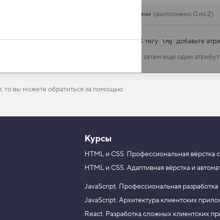
Задачи
выполнено 0 из 2
К тегу
добавьте атр
img
а затем ещё один атрибу
я, то вы можете обратиться за помощью
Курсы
HTML и CSS.
Профессиональная вёрстка с
HTML и CSS.
Адаптивная вёрстка и автома
JavaScript.
Профессиональная разработка
JavaScript.
Архитектура клиентских прил
React.
Разработка сложных клиентских п