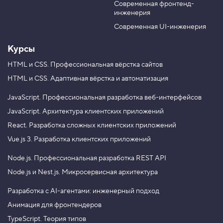
.
Современная фронтенд-
u
r
инженерия
b
a
И
з
e
m
Современная UI-инженерия
о
б
Курсы
р
а
ж
HTML и CSS.
Профессиональная вёрстка сайтов
е
HTML и CSS.
Адаптивная вёрстка и автоматизация
н
и
е
JavaScript.
Профессиональная разработка веб-интерфейсов
а
JavaScript.
Архитектура клиентских приложений
р
т
React.
Разработка сложных клиентских приложений
е
ф
Vue.js 3.
Разработка клиентских приложений
а
к
Node.js.
Профессиональная разработка REST API
т
а
Node.js и Nest.js.
Микросервисная архитектура
4
.
Разработка с AI-агентами: инженерный подход
Анимация для фронтендеров
Ш
р
TypeScript. Теория типов
и