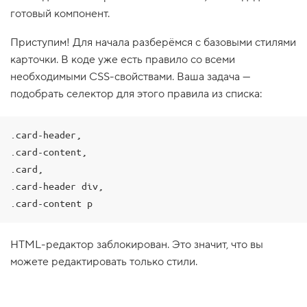
готовый компонент.
1
.
Приступим! Для начала разберёмся с базовыми стилями
Б
а
карточки. В коде уже есть правило со всеми
з
необходимыми CSS-свойствами. Ваша задача —
о
в
подобрать селектор для этого правила из списка:
ы
е
с
т
.card-header,

и
.card-content,

л
и
.card,

к
.card-header div,

а
р
.card-content p
т
о
ч
HTML-редактор заблокирован. Это значит, что вы
к
и
можете редактировать только стили.
2
.