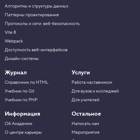
ф
Алгоритмы и структуры данных
т
ы
Паттерны проектирования
д
Протоколы и сети: веб-безопасность
л
я
Vite 8
з
а
Webpack
г
о
Доступность веб-интерфейсов
л
Дизайн-системы
о
в
к
Журнал
Услуги
а
Справочник по HTML
Работа наставником
5
.
Учебник по Git
Для вузов и колледжей
Р
Учебник по PHP
Для учителей
а
з
Информация
Остальное
м
е
Об Академии
Написать нам
р
ш
О центре карьеры
Мероприятия
р
и