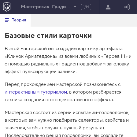
Мастерская. Градиентная заливка текста
1/14
Минимальный вид табов
В
HTML
Теория
е
index.html
р
Базовые стили карточки
н
HTML
у
т
100%
В этой мастерской мы создадим карточку артефакта
ь
с
«Клинок Армагеддона» из всеми любимых «Героев III» и
я
в
с помощью радиальных градиентов добавим заголовку
эффект пульсирующей заливки.
с
п
и
Перед прохождением мастерской познакомьтесь с
с
интерактивным туториалом
, в котором разбирается
о
к
техника создания этого декоративного эффекта.
з
а
д
Мастерская состоит из серии испытаний-головоломок,
а
в которых вам нужно подбирать селекторы, свойства и
н
и
значения, чтобы получить нужный результат.
й
Последовательно решая головоломки, вы создадите