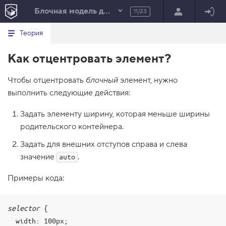
Блочная модель документа
11/23
Минимальный вид табов
В
HTML
Теория
е
index.html
р
Как отцентровать элемент?
н
HTML
у
т
100%
Чтобы отцентровать
ь
блочный
элемент, нужно
с
выполнить следующие действия:
я
в
Задать элементу ширину, которая меньше ширины
с
родительского контейнера.
п
и
Задать для внешних отступов справа и слева
с
о
значение
.
auto
к
з
а
Примеры кода:
д
а
н
и
selector
 {

й
  width: 100px;
