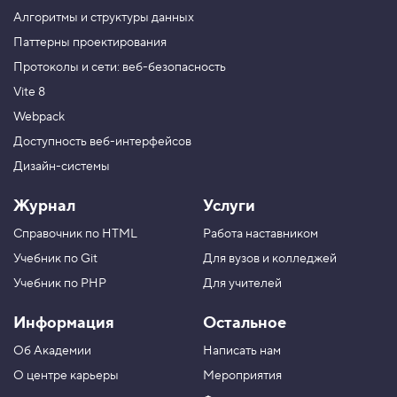
i
Алгоритмы и структуры данных
n
g
Паттерны проектирования
Протоколы и сети: веб-безопасность
5
.
Vite 8
В
Webpack
н
е
Доступность веб-интерфейсов
ш
Дизайн-системы
н
и
е
Журнал
Услуги
о
т
Справочник по HTML
Работа наставником
с
т
Учебник по Git
Для вузов и колледжей
у
п
Учебник по PHP
Для учителей
ы
,
Информация
Остальное
с
в
Об Академии
Написать нам
о
й
О центре карьеры
Мероприятия
с
т