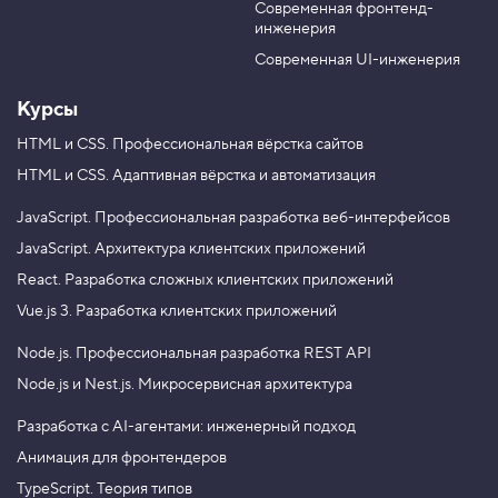
Современная фронтенд-
u
r
у
инженерия
т
b
a
р
e
m
Современная UI-инженерия
е
н
н
Курсы
и
е
HTML и CSS.
Профессиональная вёрстка сайтов
о
HTML и CSS.
Адаптивная вёрстка и автоматизация
т
с
т
JavaScript.
Профессиональная разработка веб-интерфейсов
у
п
JavaScript.
Архитектура клиентских приложений
ы
React.
Разработка сложных клиентских приложений
,
с
Vue.js 3.
Разработка клиентских приложений
в
о
Node.js.
Профессиональная разработка REST API
й
с
Node.js и Nest.js.
Микросервисная архитектура
т
в
о
Разработка с AI-агентами: инженерный подход
p
Анимация для фронтендеров
a
d
TypeScript. Теория типов
d