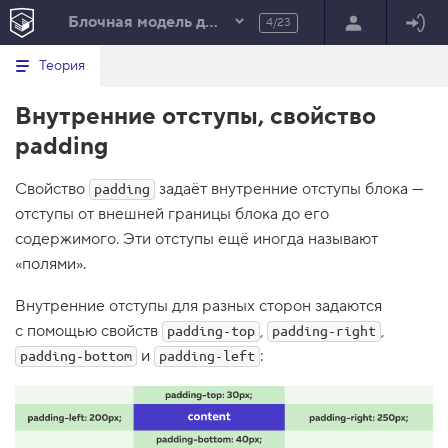
Блочная модель документа
4/23
Минимальный вид табов
В
HTML
Теория
е
index.html
р
Внутренние отступы, свойство
н
HTML
у
padding
т
100%
ь
с
Свойство
задаёт внутренние отступы блока —
я
padding
в
отступы от внешней границы блока до его
содержимого. Эти отступы ещё иногда называют
с
п
«полями».
и
с
о
Внутренние отступы для разных сторон задаются
к
с помощью свойств
,
,
padding-top
padding-right
з
а
и
:
padding-bottom
padding-left
д
а
н
и
й