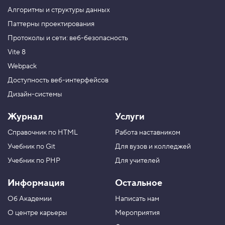
i
Алгоритмы и структуры данных
n
g
Паттерны проектирования
Протоколы и сети: веб-безопасность
5
.
Vite 8
В
Webpack
н
е
Доступность веб-интерфейсов
ш
Дизайн-системы
н
и
е
Журнал
Услуги
о
т
Справочник по HTML
Работа наставником
с
т
Учебник по Git
Для вузов и колледжей
у
п
Учебник по PHP
Для учителей
ы
,
Информация
Остальное
с
в
Об Академии
Написать нам
о
й
О центре карьеры
Мероприятия
с
т