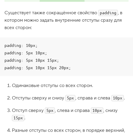
1
.
Существует также сокращённое свойство
, в
padding
котором можно задать внутренние отступы сразу для
Б
л
всех сторон:
о
ч
н
ы
padding: 10px;

е
padding: 5px 10px;

б
о
padding: 5px 10px 15px;

к
padding: 5px 10px 15px 20px;
с
ы
2
Одинаковые отступы со всех сторон.
.
С
Отступы сверху и снизу
, справа и слева
.
5px
10px
т
р
Отступ сверху
, слева и справа
, снизу
о
5px
10px
ч
.
15px
н
ы
е
Разные отступы со всех сторон, в порядке верхний,