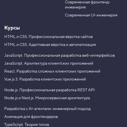
Современная фронтенд-
u
r
у
инженерия
т
b
a
р
e
m
Современная UI-инженерия
е
н
н
Курсы
и
е
HTML и CSS.
Профессиональная вёрстка сайтов
о
HTML и CSS.
Адаптивная вёрстка и автоматизация
т
с
т
JavaScript.
Профессиональная разработка веб-интерфейсов
у
п
JavaScript.
Архитектура клиентских приложений
ы
React.
Разработка сложных клиентских приложений
,
с
Vue.js 3.
Разработка клиентских приложений
в
о
Node.js.
Профессиональная разработка REST API
й
с
Node.js и Nest.js.
Микросервисная архитектура
т
в
о
Разработка с AI-агентами: инженерный подход
p
Анимация для фронтендеров
a
d
TypeScript. Теория типов
d