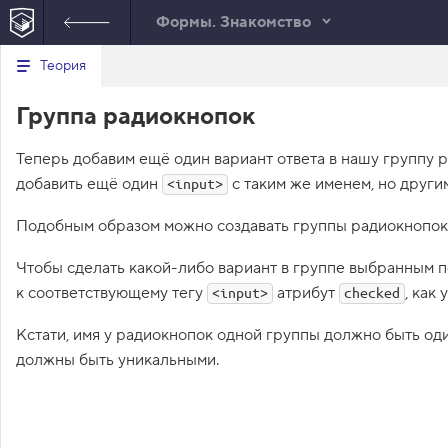
Формы. Знакомство
Минимальный вид табов
В
Теория
е
index.html
р
Группа радиокнопок
н
HTML
у
т
Теперь добавим ещё один вариант ответа в нашу группу 
ь
с
добавить ещё один
с таким же именем, но друг
<input>
я
в
Подобным образом можно создавать группы радиокнопок 
с
п
Чтобы сделать какой-либо вариант в группе выбранным п
и
с
к соответствующему тегу
атрибут
, как 
<input>
checked
о
к
Кстати, имя у радиокнопок одной группы должно быть од
з
а
должны быть уникальными.
д
а
н
и
й