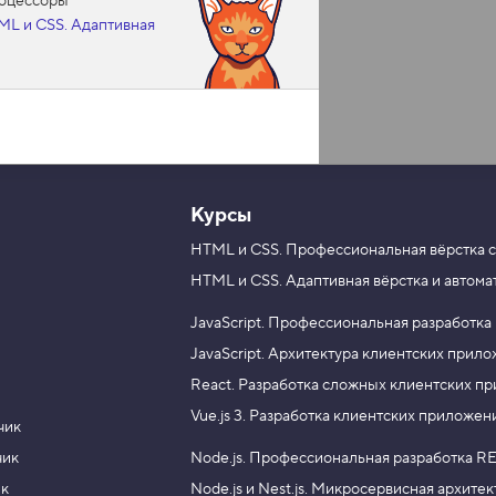
роцессоры
ML и CSS. Адаптивная
Курсы
HTML и CSS.
Профессиональная вёрстка с
HTML и CSS.
Адаптивная вёрстка и автома
JavaScript.
Профессиональная разработка
JavaScript.
Архитектура клиентских прил
React.
Разработка сложных клиентских п
Vue.js 3.
Разработка клиентских приложен
чик
чик
Node.js.
Профессиональная разработка RE
ик
Node.js и Nest.js.
Микросервисная архитек