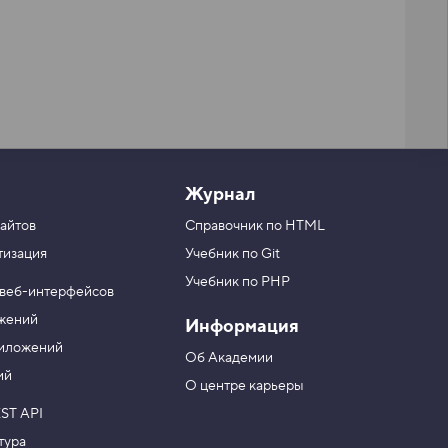
Журнал
айтов
Справочник по HTML
тизация
Учебник по Git
Учебник по PHP
 веб-интерфейсов
ожений
Информация
риложений
Об Академии
ий
О центре карьеры
ST API
тура