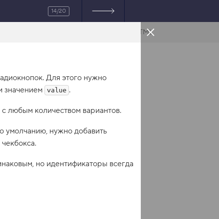
14/20
HTML
радиокнопок. Для этого нужно
им значением
.
value
с любым количеством вариантов.
о умолчанию, нужно добавить
у чекбокса.
инаковым, но идентификаторы всегда