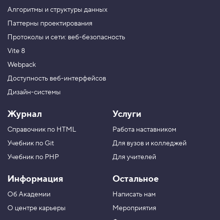
з
Алгоритмы и структуры данных
д
а
Паттерны проектирования
д
Протоколы и сети: веб-безопасность
и
м
Vite 8
д
р
Webpack
у
г
Доступность веб-интерфейсов
о
Дизайн-системы
й
п
о
Журнал
Услуги
т
о
Справочник по HTML
Работа наставником
к
Учебник по Git
Для вузов и колледжей
5
.
Учебник по PHP
Для учителей
Д
Информация
Остальное
р
у
Об Академии
Написать нам
г
о
О центре карьеры
Мероприятия
й
п