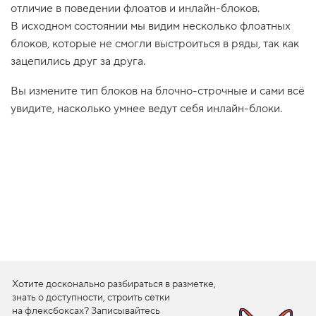
отличие в поведении флоатов и инлайн-блоков.
1
В исходном состоянии мы видим несколько флоатных
.
блоков, которые не смогли выстроиться в ряды, так как
П
р
зацепились друг за друга.
о
б
Вы измените тип блоков на блочно-строчные и сами всё
у
е
увидите, насколько умнее ведут себя инлайн-блоки.
м
у
п
р
а
в
л
я
т
ь
п
о
т
о
к
Хотите досконально разбираться в разметке,
о
м
знать о доступности, строить сетки
на флексбоксах? Записывайтесь