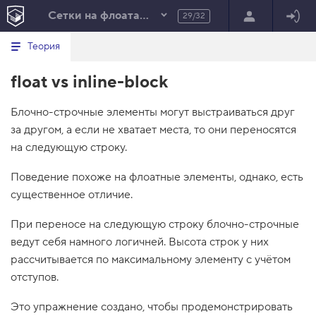
Сетки на флоатах и блочно-строчных
29/32
Минимальный вид табов
В
HTML
Теория
е
index.html
р
float vs inline-block
н
HTML
у
т
100%
Блочно-строчные элементы могут выстраиваться друг
ь
с
за другом, а если не хватает места, то они переносятся
я
в
на следующую строку.
с
Поведение похоже на флоатные элементы, однако, есть
п
и
существенное отличие.
с
о
При переносе на следующую строку блочно-строчные
к
з
ведут себя намного логичней. Высота строк у них
а
д
рассчитывается по максимальному элементу с учётом
а
отступов.
н
и
й
Это упражнение создано, чтобы продемонстрировать