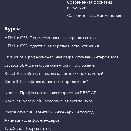
Современная фронтенд-
u
r
У
инженерия
b
a
п
р
e
m
Современная UI-инженерия
а
в
Курсы
л
е
н
HTML и CSS.
Профессиональная вёрстка сайтов
и
HTML и CSS.
Адаптивная вёрстка и автоматизация
е
п
о
JavaScript.
Профессиональная разработка веб-интерфейсов
т
JavaScript.
Архитектура клиентских приложений
о
к
React.
Разработка сложных клиентских приложений
о
м
Vue.js 3.
Разработка клиентских приложений
,
ш
Node.js.
Профессиональная разработка REST API
а
г
Node.js и Nest.js.
Микросервисная архитектура
3
4
Разработка с AI-агентами: инженерный подход
.
Анимация для фронтендеров
С
TypeScript. Теория типов
о