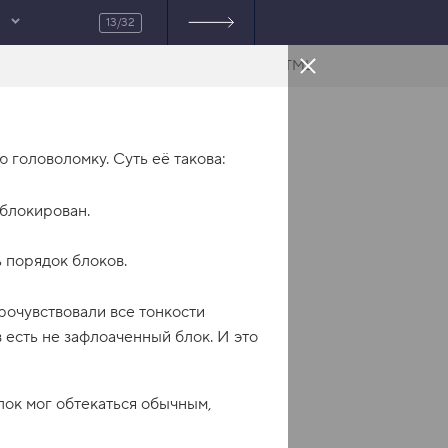
13/32
HTML
 головоломку. Суть её такова:
аблокирован.
ь порядок блоков.
рочувствовали все тонкости
 есть не зафлоаченный блок. И это
лок мог обтекаться обычным,