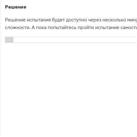
1
Решение
.
Решение испытания будет доступно через несколько минут
П
р
сложности. А пока попытайтесь пройти испытание самост
о
б
у
е
Показать решени
м
у
п
р
а
в
л
я
т
ь
п
о
т
о
к
о
м