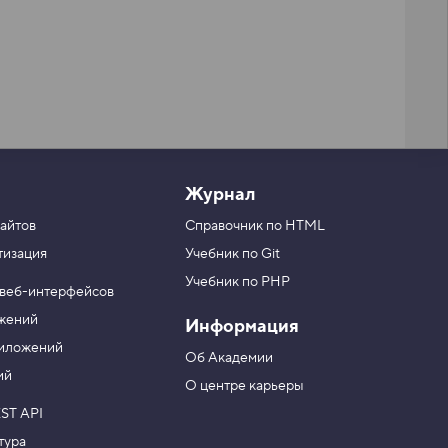
Журнал
айтов
Справочник по HTML
тизация
Учебник по Git
Учебник по PHP
 веб-интерфейсов
ожений
Информация
риложений
Об Академии
ий
О центре карьеры
ST API
тура