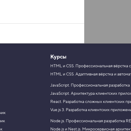
Курсы
HTML и CSS.
Профессиональная вёрстка с
HTML и CSS.
Адаптивная вёрстка и автома
JavaScript.
Профессиональная разработка
JavaScript.
Архитектура клиентских прил
React.
Разработка сложных клиентских п
Vue.js 3.
Разработка клиентских приложен
чик
чик
Node.js.
Профессиональная разработка RE
ик
Node.js и Nest.js.
Микросервисная архитек