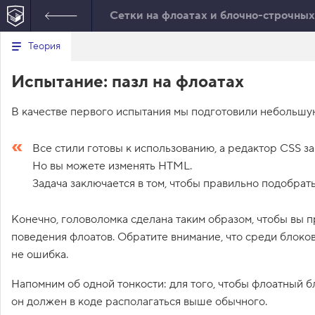
Сетки на флоатах и блочно-строчных
Минимальный вид табов
В
Теория
е
index.html
р
Испытание: пазл на флоатах
н
HTML
у
т
В качестве первого испытания мы подготовили небольшую
ь
с
я
в
Все стили готовы к использованию, а редактор CSS з
Но вы можете изменять HTML.
с
п
Задача заключается в том, чтобы правильно подобрат
и
с
о
Конечно, головоломка сделана таким образом, чтобы вы п
к
з
поведения флоатов. Обратите внимание, что среди блоков
а
не ошибка.
д
а
н
Напомним об одной тонкости: для того, чтобы флоатный б
и
он должен в коде располагаться выше обычного.
й