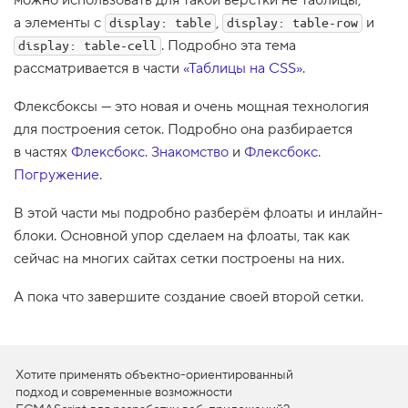
можно использовать для такой вёрстки не таблицы,
1
а элементы с
,
и
display: table
display: table-row
.
. Подробно эта тема
display: table-cell
П
рассматривается в части
«Таблицы на CSS»
.
р
о
Флексбоксы — это новая и очень мощная технология
б
у
для построения сеток. Подробно она разбирается
е
м
в частях
Флексбокс. Знакомство
и
Флексбокс.
у
Погружение
.
п
р
а
В этой части мы подробно разберём флоаты и инлайн-
в
блоки. Основной упор сделаем на флоаты, так как
л
я
сейчас на многих сайтах сетки построены на них.
т
ь
п
А пока что завершите создание своей второй сетки.
о
т
о
к
о
Хотите применять объектно-ориентированный
м
подход и современные возможности