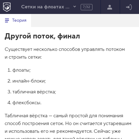
Сетки на флоатах и блочно-строчных
7/32
Минимальный вид табов
В
HTML
Теория
е
index.html
р
Другой поток, финал
н
HTML
у
т
100%
Существует несколько способов управлять потоком
ь
с
и строить сетки:
я
в
флоаты;
с
п
инлайн-блоки;
и
с
табличная вёрстка;
о
к
флексбоксы.
з
а
д
Табличная вёрстка — самый простой для понимания
а
способ построения сеток. Но он
считается
устаревшим
н
и
и использовать его не рекомендуется. Сейчас уже
й