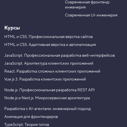
Современная фронтенд-
u
r
У
инженерия
b
a
п
р
e
m
Современная UI-инженерия
а
в
Курсы
л
е
н
HTML и CSS.
Профессиональная вёрстка сайтов
и
HTML и CSS.
Адаптивная вёрстка и автоматизация
е
п
о
JavaScript.
Профессиональная разработка веб-интерфейсов
т
JavaScript.
Архитектура клиентских приложений
о
к
React.
Разработка сложных клиентских приложений
о
м
Vue.js 3.
Разработка клиентских приложений
,
ш
Node.js.
Профессиональная разработка REST API
а
г
Node.js и Nest.js.
Микросервисная архитектура
3
4
Разработка с AI-агентами: инженерный подход
.
Анимация для фронтендеров
С
TypeScript. Теория типов
о