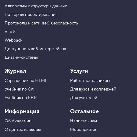
з
Алгоритмы и структуры данных
д
а
Паттерны проектирования
д
Протоколы и сети: веб-безопасность
и
м
Vite 8
д
р
Webpack
у
г
Доступность веб-интерфейсов
о
Дизайн-системы
й
п
о
Журнал
Услуги
т
о
Справочник по HTML
Работа наставником
к
Учебник по Git
Для вузов и колледжей
5
.
Учебник по PHP
Для учителей
Д
Информация
Остальное
р
у
Об Академии
Написать нам
г
о
О центре карьеры
Мероприятия
й
п