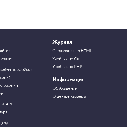
Журнал
айтов
Справочник по HTML
тизация
Учебник по Git
Учебник по PHP
 веб-интерфейсов
ожений
Информация
риложений
Об Академии
ий
О центре карьеры
ST API
тура
одход