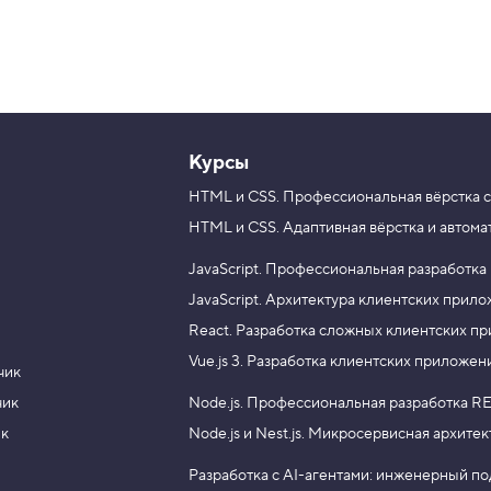
Курсы
HTML и CSS.
Профессиональная вёрстка с
HTML и CSS.
Адаптивная вёрстка и автома
JavaScript.
Профессиональная разработка
JavaScript.
Архитектура клиентских прил
React.
Разработка сложных клиентских п
Vue.js 3.
Разработка клиентских приложен
чик
чик
Node.js.
Профессиональная разработка RE
ик
Node.js и Nest.js.
Микросервисная архитек
Разработка с AI-агентами: инженерный п