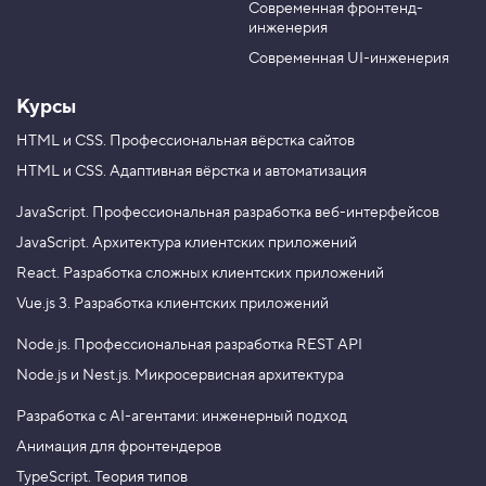
m
Современная фронтенд-
u
r
a
инженерия
b
a
r
e
m
g
Современная UI-инженерия
i
n
Курсы
3
.
HTML и CSS.
Профессиональная вёрстка сайтов
HTML и CSS.
Адаптивная вёрстка и автоматизация
В
ы
р
JavaScript.
Профессиональная разработка веб-интерфейсов
а
JavaScript.
Архитектура клиентских приложений
в
н
React.
Разработка сложных клиентских приложений
и
в
Vue.js 3.
Разработка клиентских приложений
а
н
Node.js.
Профессиональная разработка REST API
и
е
Node.js и Nest.js.
Микросервисная архитектура
и
Разработка с AI-агентами: инженерный подход
в
н
Анимация для фронтендеров
е
ш
TypeScript. Теория типов