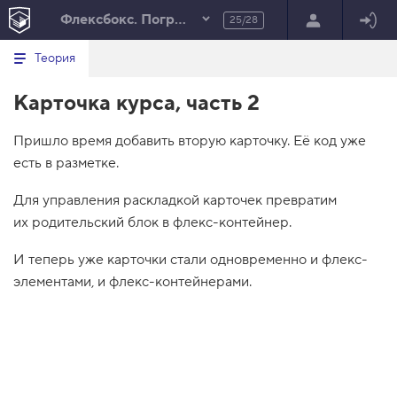
Флексбокс. Погружение
25/28
Минимальный вид табов
В
HTML
Теория
е
index.html
р
Карточка курса, часть 2
н
HTML
у
т
100%
Пришло время добавить вторую карточку. Её код уже
ь
с
есть в разметке.
я
в
Для управления раскладкой карточек превратим
с
их родительский блок в флекс-контейнер.
п
и
с
И теперь уже карточки стали одновременно и флекс-
о
элементами, и флекс-контейнерами.
к
з
а
д
а
н
и
й