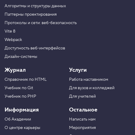
н
и
Алгоритмы и структуры данных
е
Паттерны проектирования
о
т
Протоколы и сети: веб-безопасность
с
т
Vite 8
у
п
Webpack
ы
Доступность веб-интерфейсов
4
Дизайн-системы
.
Н
Журнал
Услуги
а
п
Справочник по HTML
Работа наставником
р
а
Учебник по Git
Для вузов и колледжей
в
л
Учебник по PHP
Для учителей
е
н
Информация
Остальное
и
е
Об Академии
Написать нам
г
л
О центре карьеры
Мероприятия
а
в