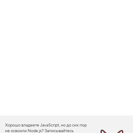
1
.
Ф
л
е
к
с
-
э
л
е
м
е
н
т
ы
и
б
л
о
ч
н
а
я
Хорошо владеете JavaScript, но до сих пор
м
не освоили Node.js? Записывайтесь