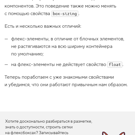
компонентов. Это поведение также можно менять
1
.
с помощью свойства
.
box-sizing
Ф
л
Есть и несколько важных отличий:
е
к
флекс-элементы, в отличие от блочных элементов,
с
-
не растягиваются на всю ширину контейнера
э
по умолчанию;
л
е
м
на флекс-элементы не действует свойство
.
float
е
н
Теперь поработаем с уже знакомыми свойствами
т
ы
и убедимся, что они работают привычным нам образом.
и
б
л
о
ч
н
Хотите досконально разбираться в разметке,
а
я
знать о доступности, строить сетки
м
на флексбоксах? Записывайтесь