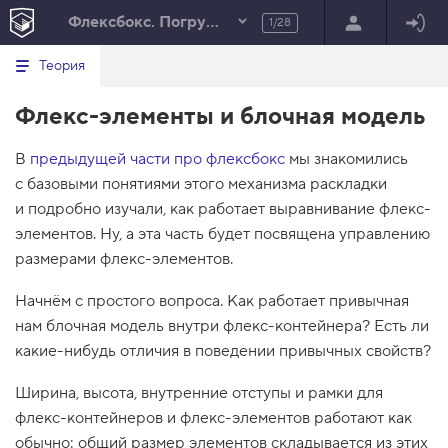
Флексбокс. Погружение
1/28
Минимальный вид табов
В
HTML
Теория
е
index.html
р
Флекс-элементы и блочная модель
н
HTML
у
т
100%
В
предыдущей части про флексбокс
ь
мы знакомились
с
с базовыми понятиями этого механизма раскладки
я
в
и подробно изучали, как работает выравнивание флекс-
элементов. Ну, а эта часть будет посвящена управлению
с
п
размерами флекс-элементов.
и
с
Начнём с простого вопроса. Как работает привычная
о
к
нам блочная модель внутри флекс-контейнера? Есть ли
з
какие-нибудь отличия в поведении привычных свойств?
а
д
а
Ширина, высота, внутренние отступы и рамки для
н
и
флекс-контейнеров и флекс-элементов работают как
й
обычно: общий размер элементов складывается из этих