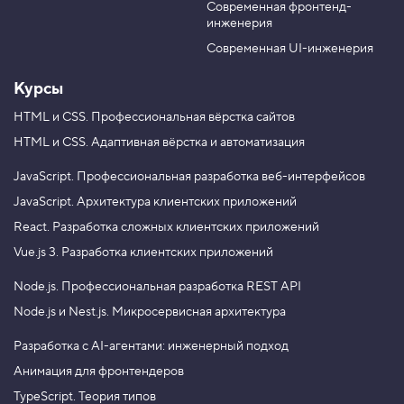
m
Современная фронтенд-
u
r
a
инженерия
b
a
r
e
m
g
Современная UI-инженерия
i
n
Курсы
3
.
HTML и CSS.
Профессиональная вёрстка сайтов
HTML и CSS.
Адаптивная вёрстка и автоматизация
В
ы
р
JavaScript.
Профессиональная разработка веб-интерфейсов
а
JavaScript.
Архитектура клиентских приложений
в
н
React.
Разработка сложных клиентских приложений
и
в
Vue.js 3.
Разработка клиентских приложений
а
н
Node.js.
Профессиональная разработка REST API
и
е
Node.js и Nest.js.
Микросервисная архитектура
и
Разработка с AI-агентами: инженерный подход
в
н
Анимация для фронтендеров
е
ш
TypeScript. Теория типов