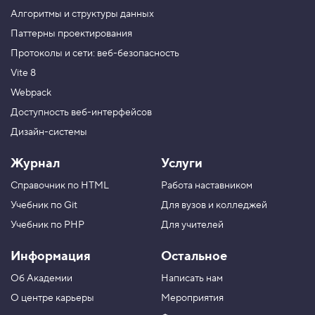
н
и
Алгоритмы и структуры данных
е
Паттерны проектирования
о
т
Протоколы и сети: веб-безопасность
с
т
Vite 8
у
п
Webpack
ы
Доступность веб-интерфейсов
4
Дизайн-системы
.
Н
Журнал
Услуги
а
п
Справочник по HTML
Работа наставником
р
а
Учебник по Git
Для вузов и колледжей
в
л
Учебник по PHP
Для учителей
е
н
Информация
Остальное
и
е
Об Академии
Написать нам
г
л
О центре карьеры
Мероприятия
а
в