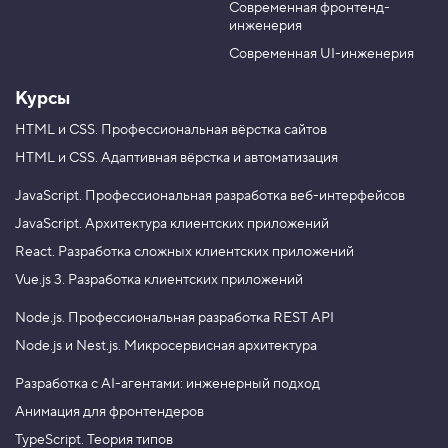
н
Современная фронтенд-
u
r
а
инженерия
b
a
п
e
m
Современная UI-инженерия
а
л
Курсы
ь
ц
а
HTML и CSS.
Профессиональная вёрстка сайтов
х
HTML и CSS.
Адаптивная вёрстка и автоматизация
»
4
JavaScript.
Профессиональная разработка веб-интерфейсов
.
JavaScript.
Архитектура клиентских приложений
Е
React.
Разработка сложных клиентских приложений
щ
ё
Vue.js 3.
Разработка клиентских приложений
н
е
Node.js.
Профессиональная разработка REST API
м
н
Node.js и Nest.js.
Микросервисная архитектура
о
г
о
Разработка с AI-агентами: инженерный подход
п
Анимация для фронтендеров
р
о
TypeScript. Теория типов
н