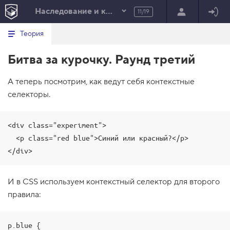
Наследование и каскадирование
11/19
Минимальный вид табов
В
HTML
Теория
е
index.html
р
Битва за курочку. Раунд третий
н
HTML
у
т
100%
А теперь посмотрим, как ведут себя контекстные
ь
с
селекторы.
я
в
с
<div class="experiment">

п
  <p class="red blue">Синий или красный?</p>

и
с
</div>
о
к
з
а
И в CSS используем контекстный селектор для второго
д
правила:
а
н
и
й
p.blue {
