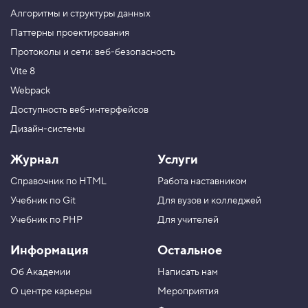
а
Алгоритмы и структуры данных
с
л
Паттерны проектирования
е
Протоколы и сети: веб-безопасность
д
о
Vite 8
в
а
Webpack
н
и
Доступность веб-интерфейсов
е
Дизайн-системы
5
.
Журнал
Услуги
Н
Справочник по HTML
Работа наставником
а
с
Учебник по Git
Для вузов и колледжей
л
е
Учебник по PHP
Для учителей
д
у
Информация
Остальное
е
м
Об Академии
Написать нам
ы
е
О центре карьеры
Мероприятия
с
в