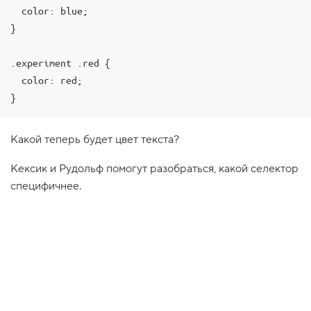
  color: blue;

1
.
}

И
е
.experiment .red {

р
  color: red;

а
р
}
х
и
ч
е
Какой теперь будет цвет текста?
с
к
Кексик и Рудольф помогут разобраться, какой селектор
о
е
специфичнее.
д
е
р
е
в
о
2
.
Н