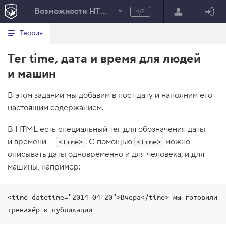
Возможности HTML и CSS
14/21
Минимальный вид табов
В
HTML
Теория
е
index.html
р
Тег time, дата и время для людей
н
HTML
у
и машин
т
100%
ь
с
В этом задании мы добавим в пост дату и наполним его
я
в
настоящим содержанием.
с
п
В HTML есть специальный тег для обозначения даты
и
и времени —
. С помощью
можно
<time>
<time>
с
о
описывать даты одновременно и для человека, и для
к
машины, например:
з
а
д
а
<time datetime="2014-04-20">Вчера</time> мы готовили 
н
и
тренажёр к публикации.
й