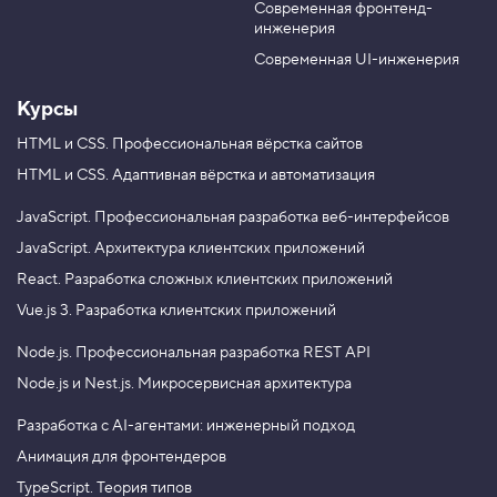
о
Современная фронтенд-
u
r
д
инженерия
b
a
е
e
m
р
Современная UI-инженерия
ж
а
Курсы
н
и
HTML и CSS.
Профессиональная вёрстка сайтов
е
HTML и CSS.
Адаптивная вёрстка и автоматизация
3
.
JavaScript.
Профессиональная разработка веб-интерфейсов
Т
JavaScript.
Архитектура клиентских приложений
е
г
React.
Разработка сложных клиентских приложений
и
a
Vue.js 3.
Разработка клиентских приложений
r
t
Node.js.
Профессиональная разработка REST API
i
c
Node.js и Nest.js.
Микросервисная архитектура
l
e
Разработка с AI-агентами: инженерный подход
и
Анимация для фронтендеров
s
e
TypeScript. Теория типов