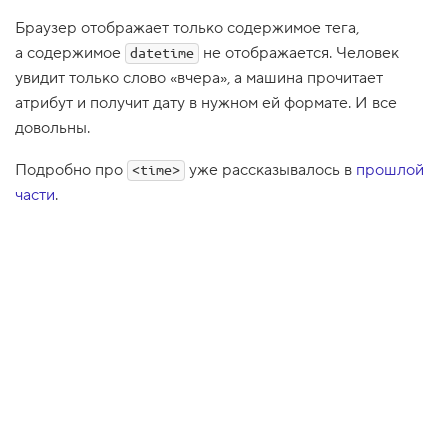
1
Браузер отображает только содержимое тега,
.
а содержимое
не отображается. Человек
datetime
Т
увидит только слово «вчера», а машина прочитает
е
г
атрибут и получит дату в нужном ей формате. И все
и
довольны.
h
e
a
Подробно про
уже рассказывалось в
прошлой
<time>
d
части
.
e
r
и
f
o
o
t
e
r
,
х
е
д
е
р