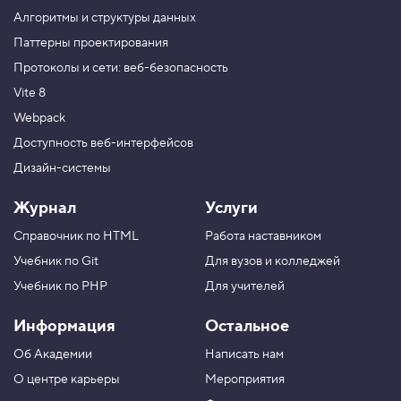
c
t
Алгоритмы и структуры данных
i
Паттерны проектирования
o
n
Протоколы и сети: веб-безопасность
,
р
Vite 8
а
з
Webpack
д
Доступность веб-интерфейсов
е
л
Дизайн-системы
ы
с
т
Журнал
Услуги
р
а
Справочник по HTML
Работа наставником
н
и
Учебник по Git
Для вузов и колледжей
ц
Учебник по PHP
Для учителей
ы
4
Информация
Остальное
.
Об Академии
Написать нам
Т
е
О центре карьеры
Мероприятия
г
и