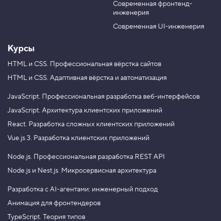
о
Современная фронтенд-
u
r
д
инженерия
b
a
е
e
m
р
Современная UI-инженерия
ж
а
Курсы
н
и
HTML и CSS.
Профессиональная вёрстка сайтов
е
HTML и CSS.
Адаптивная вёрстка и автоматизация
3
.
JavaScript.
Профессиональная разработка веб-интерфейсов
Т
JavaScript.
Архитектура клиентских приложений
е
г
React.
Разработка сложных клиентских приложений
и
a
Vue.js 3.
Разработка клиентских приложений
r
t
Node.js.
Профессиональная разработка REST API
i
c
Node.js и Nest.js.
Микросервисная архитектура
l
e
Разработка с AI-агентами: инженерный подход
и
Анимация для фронтендеров
s
e
TypeScript. Теория типов