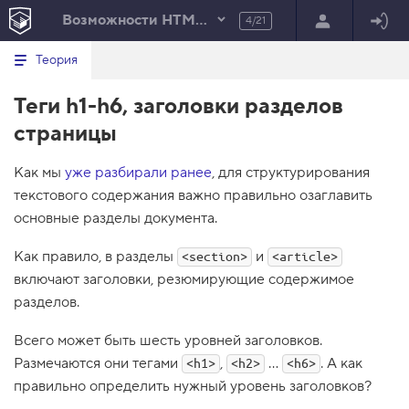
Возможности HTML и CSS
4/21
Минимальный вид табов
В
HTML
Теория
е
index.html
р
Теги h1-h6, заголовки разделов
н
HTML
у
страницы
т
100%
ь
с
Как мы
уже разбирали ранее
, для структурирования
я
в
текстового содержания важно правильно озаглавить
основные разделы документа.
с
п
и
Как правило, в разделы
и
<section>
<article>
с
о
включают заголовки, резюмирующие содержимое
к
разделов.
з
а
д
Всего может быть шесть уровней заголовков.
а
Размечаются они тегами
,
…
. А как
н
<h1>
<h2>
<h6>
и
правильно определить нужный уровень заголовков?
й