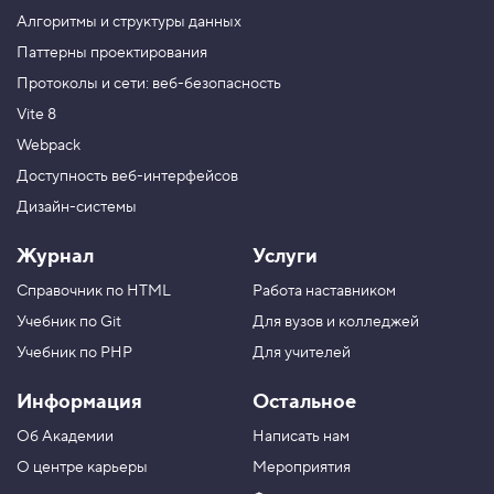
c
t
Алгоритмы и структуры данных
i
Паттерны проектирования
o
n
Протоколы и сети: веб-безопасность
,
р
Vite 8
а
з
Webpack
д
Доступность веб-интерфейсов
е
л
Дизайн-системы
ы
с
т
Журнал
Услуги
р
а
Справочник по HTML
Работа наставником
н
и
Учебник по Git
Для вузов и колледжей
ц
Учебник по PHP
Для учителей
ы
4
Информация
Остальное
.
Об Академии
Написать нам
Т
е
О центре карьеры
Мероприятия
г
и