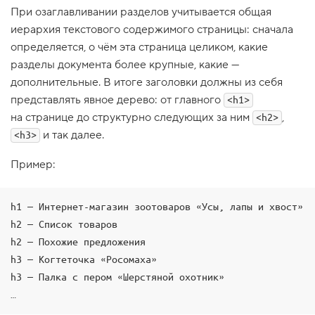
При озаглавливании разделов учитывается общая
1
.
иерархия текстового содержимого страницы: сначала
определяется, о чём эта страница целиком, какие
Т
е
разделы документа более крупные, какие —
г
дополнительные. В итоге заголовки должны из себя
и
h
представлять явное дерево: от главного
<h1>
e
a
на странице до структурно следующих за ним
,
<h2>
d
и так далее.
<h3>
e
r
и
Пример:
f
o
o
h1 — Интернет-магазин зоотоваров «Усы, лапы и хвост»

t
h2 — Список товаров

e
r
h2 — Похожие предложения

,
h3 — Когтеточка «Росомаха»

х
е
h3 — Палка с пером «Шерстяной охотник»

д
…
е
р