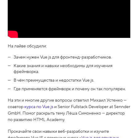
На лайве обсудили:
Зачем нужен Vue.js для фронтенд-разработчиков.
Какие знания и навыки необходимы для изучения
фреймворка.
В чём преимущества и недостатки Vue.js.
Где применяется фреймворк и почему он так популярен.
На эти и многие другие вопросы ответил Михаил Устенко —
соавтор
курса по Vue.js
и Senior Fullstack Developer at Sennder
GmbH. Помог раскрыть тему Лёша Симоненко — директор
по развитию HTML Academy.
Прокачайте свои навыки веб-разработки и изучите
фреймворк VueJS с помощью курса «
Vue.js для опытных