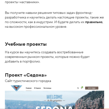
проекты-наставники».
с
т
Вы получите навыки решения типовых задач фронтенд-
разработчика и научитесь делать настоящие проекты, такие же
р
по сложности, как в индустрии. И будете делать их
правильно
,
о
на высоком профессиональном уровне.
й
с
Учебные проекты
т
в
На курсе вы научитесь создавать востребованные
современным рынком проекты, которые можно будет
о
добавить в портфолио.
Проект «Седона»
Сайт туристического городка