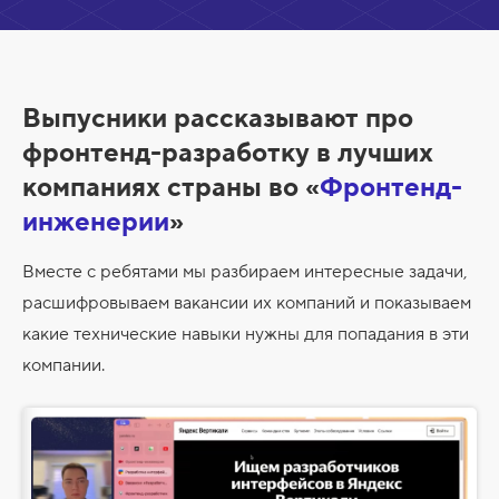
е
р
н
у
т
ь
Выпусники рассказывают про
/
Р
фронтенд-разработку в лучших
а
з
компаниях страны во «
Фронтенд-
в
е
инженерии
»
р
н
у
Вместе с ребятами мы разбираем интересные задачи,
т
ь
расшифровываем вакансии их компаний и показываем
какие технические навыки нужны для попадания в эти
компании.