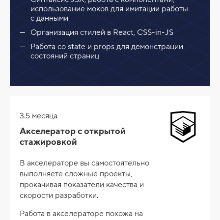
использование моков для имитации работы
с данными
Организация стилей в React, CSS-in-JS
Работа со state и props для демонстрации
состояний страниц
3.5 месяца
Акселератор с открытой
стажировкой
В акселераторе вы самостоятельно
выполняете сложные проекты,
прокачивая показатели качества и
скорости разработки.
Работа в акселераторе похожа на