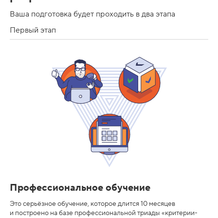
ы
Ваша подготовка будет проходить в два этапа
о
Первый этап
б
у
ч
е
н
и
я
и
т
р
у
Профессиональное обучение
д
о
Это серьёзное обучение, которое длится 10 месяцев
и построено на базе профессиональной триады «критерии-
у