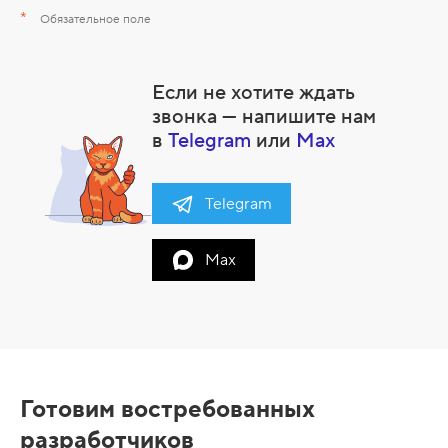
*
Обязательное поле
Если не хотите ждать
звонка — напишите нам
в
Telegram
или
Max
Telegram
Max
Э
т
Готовим востребованных
а
разработчиков
п