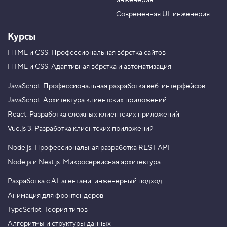
инженерия
b
a
e
m
Современная UI-инженерия
Курсы
HTML и CSS.
Профессиональная вёрстка сайтов
HTML и CSS.
Адаптивная вёрстка и автоматизация
JavaScript.
Профессиональная разработка веб-интерфейсов
JavaScript.
Архитектура клиентских приложений
React.
Разработка сложных клиентских приложений
Vue.js 3.
Разработка клиентских приложений
Node.js.
Профессиональная разработка REST API
Node.js и Nest.js.
Микросервисная архитектура
Разработка с AI-агентами: инженерный подход
Анимация для фронтендеров
TypeScript. Теория типов
Алгоритмы и структуры данных