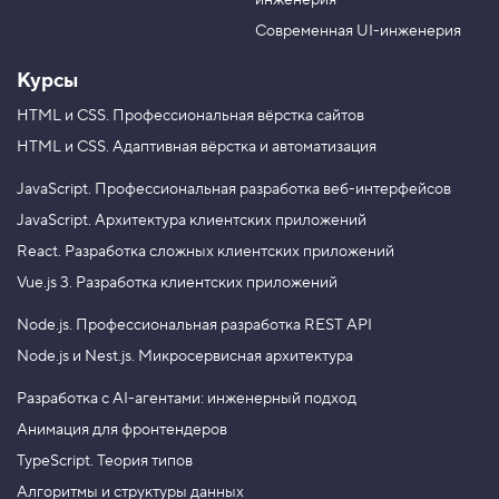
инженерия
b
a
e
m
Современная UI-инженерия
Курсы
HTML и CSS.
Профессиональная вёрстка сайтов
HTML и CSS.
Адаптивная вёрстка и автоматизация
JavaScript.
Профессиональная разработка веб-интерфейсов
JavaScript.
Архитектура клиентских приложений
React.
Разработка сложных клиентских приложений
Vue.js 3.
Разработка клиентских приложений
Node.js.
Профессиональная разработка REST API
Node.js и Nest.js.
Микросервисная архитектура
Разработка с AI-агентами: инженерный подход
Анимация для фронтендеров
TypeScript. Теория типов
Алгоритмы и структуры данных