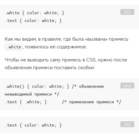
1
.
CSS
.white { color: white; }

.text { color: white; }
В
с
п
о
Как мы видим, в правиле, где была «вызвана» примесь
м
и
, появилось её содержимое.
.white
н
а
Чтобы не выводить саму примесь в CSS, нужно после
е
м
объявления примеси поставить скобки:
п
е
р
е
Less
.white() { color: white; } /* объявление 
м
невыводимой примеси */

е
н
.text { .white; }      /* применение примеси */
н
ы
е
2
CSS
.text { color: white; }
.