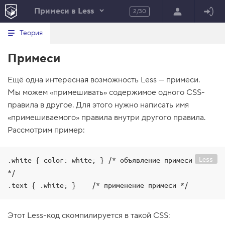
Примеси в Less
2/30
Минимальный вид табов
В
HTML
Теория
е
index.html
р
Примеси
н
HTML
у
т
100%
Ещё одна интересная возможность Less — примеси.
ь
с
Мы можем «примешивать» содержимое одного CSS-
я
в
правила в другое. Для этого нужно написать имя
«примешиваемого» правила внутри другого правила.
с
п
Рассмотрим пример:
и
с
о
к
Less
.white { color: white; } /* объявление примеси 
з
*/

а
д
.text { .white; }    /* применение примеси */
а
н
и
Этот Less-код скомпилируется в такой CSS:
й