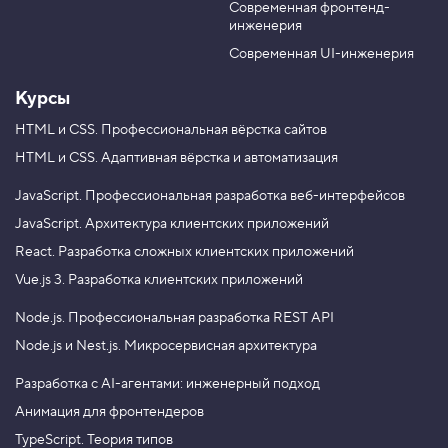
Современная фронтенд-
u
r
4
инженерия
.
b
a
e
m
Современная UI-инженерия
П
р
и
Курсы
м
е
HTML и CSS.
Профессиональная вёрстка сайтов
с
HTML и CSS.
Адаптивная вёрстка и автоматизация
ь
с
JavaScript.
Профессиональная разработка веб-интерфейсов
п
а
JavaScript.
Архитектура клиентских приложений
р
React.
Разработка сложных клиентских приложений
а
м
Vue.js 3.
Разработка клиентских приложений
е
т
Node.js.
Профессиональная разработка REST API
р
о
Node.js и Nest.js.
Микросервисная архитектура
м
5
Разработка с AI-агентами: инженерный подход
.
Анимация для фронтендеров
П
TypeScript. Теория типов
р