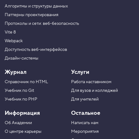
и
Алгоритмы и структуры данных
м
е
Паттерны проектирования
с
Протоколы и сети: веб-безопасность
ь
с
Vite 8
п
Webpack
а
р
Доступность веб-интерфейсов
а
Дизайн-системы
м
е
т
Журнал
Услуги
р
о
Справочник по HTML
Работа наставником
м
,
Учебник по Git
Для вузов и колледжей
ч
а
Учебник по PHP
Для учителей
с
т
Информация
Остальное
ь
Об Академии
Написать нам
2
О центре карьеры
Мероприятия
6
.