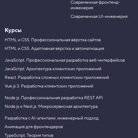
Современная фронтенд-
u
r
4
Давайте попробуем создать шаблон примеси
инженерия
.
b
a
и применить её для окраски монстров.
e
m
Современная UI-инженерия
П
р
и
Курсы
В задании применяется встроенная в Less
м
е
HTML и CSS.
Профессиональная вёрстка сайтов
функция
для работы с цветом. Она
lighten
с
HTML и CSS.
рассматривается в
Адаптивная вёрстка и автоматизация
задании
первой части
ь
с
тренажёра по Less.
JavaScript.
Профессиональная разработка веб-интерфейсов
п
а
JavaScript.
Архитектура клиентских приложений
р
React.
Разработка сложных клиентских приложений
а
м
Vue.js 3.
Разработка клиентских приложений
е
Хотите применять объектно-ориентированный
т
подход и современные возможности
Node.js.
Профессиональная разработка REST API
р
ECMAScript для разработки веб-приложений?
о
Node.js и Nest.js.
Микросервисная архитектура
Хотите уметь применять паттерны
м
проектирования? Записывайтесь
5
Разработка с AI-агентами: инженерный подход
на профессиональный курс «
JavaScript.
.
Архитектура клиентских приложений
». Цена
Анимация для фронтендеров
12 000 ₽.
П
TypeScript. Теория типов
р