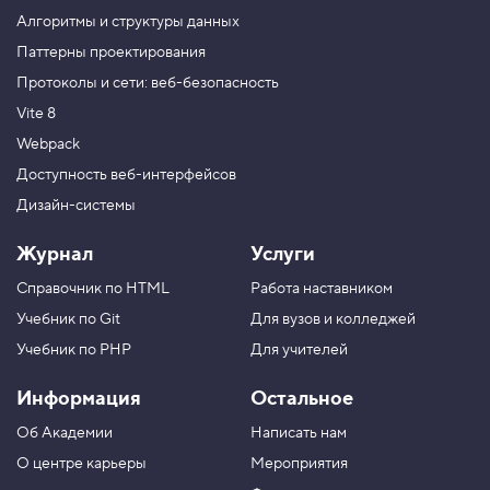
и
Алгоритмы и структуры данных
м
е
Паттерны проектирования
с
Протоколы и сети: веб-безопасность
ь
с
Vite 8
п
Webpack
а
р
Доступность веб-интерфейсов
а
Дизайн-системы
м
е
т
Журнал
Услуги
р
о
Справочник по HTML
Работа наставником
м
,
Учебник по Git
Для вузов и колледжей
ч
а
Учебник по PHP
Для учителей
с
т
Информация
Остальное
ь
Об Академии
Написать нам
2
О центре карьеры
Мероприятия
6
.