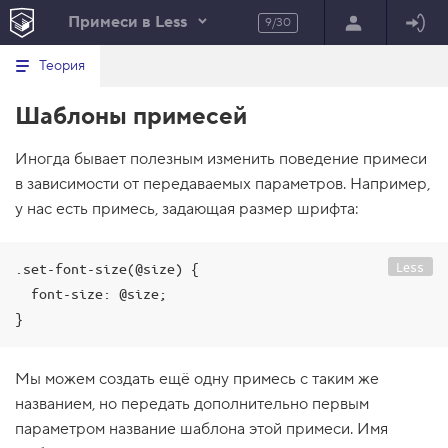
Примеси в Less
9/30
Минимальный вид табов
В
HTML
Теория
е
index.html
р
Шаблоны примесей
н
HTML
у
т
100%
Иногда бывает полезным изменить поведение примеси
ь
с
в зависимости от передаваемых параметров. Например,
я
в
у нас есть примесь, задающая размер шрифта:
с
п
Less
.set-font-size(@size) {

и
с
  font-size: @size;

о
к
}
з
а
д
Мы можем создать ещё одну примесь с таким же
а
н
названием, но передать дополнительно первым
и
параметром название шаблона этой примеси. Имя
й