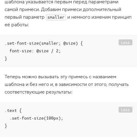
шаблона указывается первым перед параметрами
1
самой примеси. Добавим примеси дополнительный
.
первый параметр
и немного изменим принцип
smaller
В
её работы:
с
п
о
м
Less
.set-font-size(smaller; @size) {

и
н
  font-size: @size / 2;

а
}
е
м
п
е
Теперь можно вызывать эту примесь с названием
р
шаблона и без него и, в зависимости от этого, получать
е
м
соответствующие результаты:
е
н
н
ы
Less
.text {

е
  .set-font-size(100px);

2
}

.