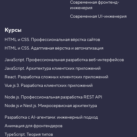
Современная фронтенд-
u
r
4
инженерия
.
b
a
e
m
Современная UI-инженерия
П
р
и
Курсы
м
е
HTML и CSS.
Профессиональная вёрстка сайтов
с
HTML и CSS.
Адаптивная вёрстка и автоматизация
ь
с
JavaScript.
Профессиональная разработка веб-интерфейсов
п
а
JavaScript.
Архитектура клиентских приложений
р
React.
Разработка сложных клиентских приложений
а
м
Vue.js 3.
Разработка клиентских приложений
е
т
Node.js.
Профессиональная разработка REST API
р
о
Node.js и Nest.js.
Микросервисная архитектура
м
5
Разработка с AI-агентами: инженерный подход
.
Анимация для фронтендеров
П
TypeScript. Теория типов
р