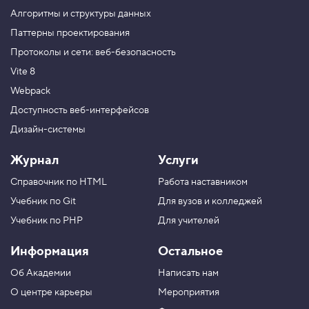
и
Алгоритмы и структуры данных
м
е
Паттерны проектирования
с
Протоколы и сети: веб-безопасность
ь
с
Vite 8
п
Webpack
а
р
Доступность веб-интерфейсов
а
Дизайн-системы
м
е
т
Журнал
Услуги
р
о
Справочник по HTML
Работа наставником
м
,
Учебник по Git
Для вузов и колледжей
ч
а
Учебник по PHP
Для учителей
с
т
Информация
Остальное
ь
Об Академии
Написать нам
2
О центре карьеры
Мероприятия
6
.