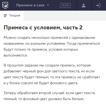
Примеси в Less
14/30
Минимальный вид табов
В
HTML
Теория
е
index.html
р
Примесь с условием, часть 2
н
HTML
у
т
100%
Можно создать несколько примесей с одинаковыми
ь
с
названиями, но разными условиями. Тогда применяться
я
в
будут только те примеси, условия которых
выполняются.
с
п
и
В прошлом задании мы создали примесь, которая
с
добавляет чёрный фон для светлого текста, но если
о
к
цвет текста будет тёмным, то эта примесь не сработает
з
и у блока совсем не будет фонового цвета.
а
д
а
Теперь обработаем второй случай: если цвет текста
н
и
тёмный, то фоновый цвет должен быть белым.
й