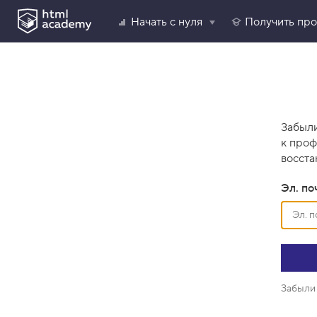
Начать с нуля
Получить пр
Забыли
к проф
восста
Эл. по
Забыли 