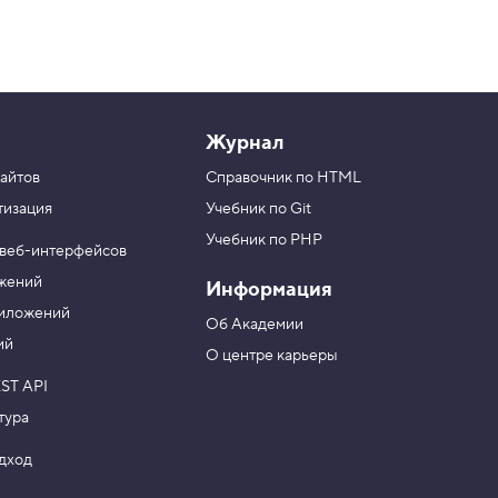
Журнал
айтов
Справочник по HTML
тизация
Учебник по Git
Учебник по PHP
 веб-интерфейсов
ожений
Информация
риложений
Об Академии
ий
О центре карьеры
ST API
тура
одход