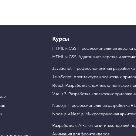
Курсы
HTML и CSS.
Профессиональная вёрстка с
HTML и CSS.
Адаптивная вёрстка и автома
JavaScript.
Профессиональная разработка
JavaScript.
Архитектура клиентских прил
React.
Разработка сложных клиентских п
Vue.js 3.
Разработка клиентских приложен
чик
чик
Node.js.
Профессиональная разработка RE
ик
Node.js и Nest.js.
Микросервисная архитек
Разработка с AI-агентами: инженерный п
Анимация для фронтендеров
енд-инженерия