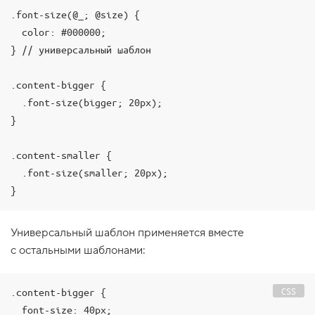
1
.font-size(@_; @size) {

.
  color: #000000;

В
} // универсальный шаблон

с
п
о
.content-bigger {

м
  .font-size(bigger; 20px);

и
н
}

а
е
м
.content-smaller {

п
е
  .font-size(smaller; 20px);

р
}
е
м
е
н
Универсальный шаблон применяется вместе
н
с остальными шаблонами:
ы
е
2
CSS
.content-bigger {

.
  font-size: 40px;
