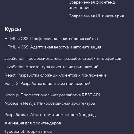
Современная фронтенд-
u
r
4
инженерия
.
b
a
e
m
Современная UI-инженерия
Хотите применять TypeScript и React для
П
разработки сложных клиентских приложений?
р
и
Записывайтесь на профессиональный курс
Курсы
м
«
React. Разработка сложных клиентских
е
HTML и CSS.
Профессиональная вёрстка сайтов
приложений
». Цена
12 000 ₽.
с
HTML и CSS.
Адаптивная вёрстка и автоматизация
ь
с
JavaScript.
Профессиональная разработка веб-интерфейсов
п
а
JavaScript.
Архитектура клиентских приложений
р
React.
Разработка сложных клиентских приложений
а
м
Vue.js 3.
Разработка клиентских приложений
е
т
Node.js.
Профессиональная разработка REST API
р
о
Node.js и Nest.js.
Микросервисная архитектура
м
5
Разработка с AI-агентами: инженерный подход
.
Анимация для фронтендеров
П
TypeScript. Теория типов
р