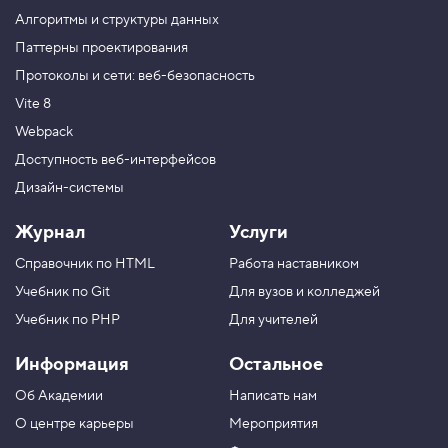
и
Алгоритмы и структуры данных
м
е
Паттерны проектирования
с
Протоколы и сети: веб-безопасность
ь
с
Vite 8
п
Webpack
а
р
Доступность веб-интерфейсов
а
Дизайн-системы
м
е
т
Журнал
Услуги
р
о
Справочник по HTML
Работа наставником
м
,
Учебник по Git
Для вузов и колледжей
ч
а
Учебник по PHP
Для учителей
с
т
Информация
Остальное
ь
Об Академии
Написать нам
2
О центре карьеры
Мероприятия
6
.