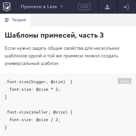
Примеси в Less
11/30
Минимальный вид табов
В
HTML
Теория
е
index.html
р
Шаблоны примесей, часть 3
н
HTML
у
т
100%
Если нужно задать общие свойства для нескольких
ь
с
шаблонов одной и той же примеси, можно создать
я
в
универсальный шаблон:
с
п
Less
.font-size(bigger; @size)  {

и
с
  font-size: @size * 2;

о
к
}

з
а
д
.font-size(smaller; @size) {

а
  font-size: @size / 2;

н
и
}

й