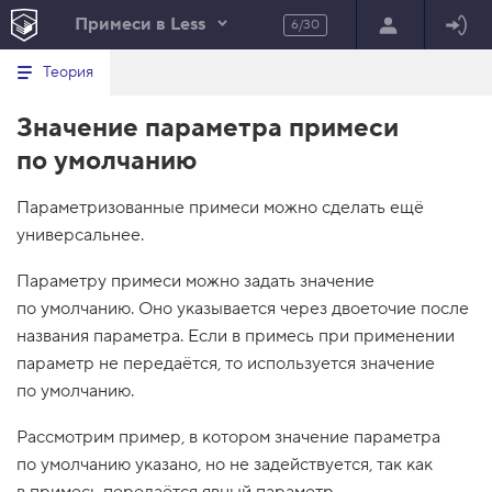
Примеси в Less
6/30
Минимальный вид табов
В
HTML
Теория
е
index.html
р
Значение параметра примеси
н
HTML
у
по умолчанию
т
100%
ь
с
Параметризованные примеси можно сделать ещё
я
в
универсальнее.
с
п
Параметру примеси можно задать значение
и
по умолчанию. Оно указывается через двоеточие после
с
о
названия параметра. Если в примесь при применении
к
параметр не передаётся, то используется значение
з
а
по умолчанию.
д
а
Рассмотрим пример, в котором значение параметра
н
и
по умолчанию указано, но не задействуется, так как
й