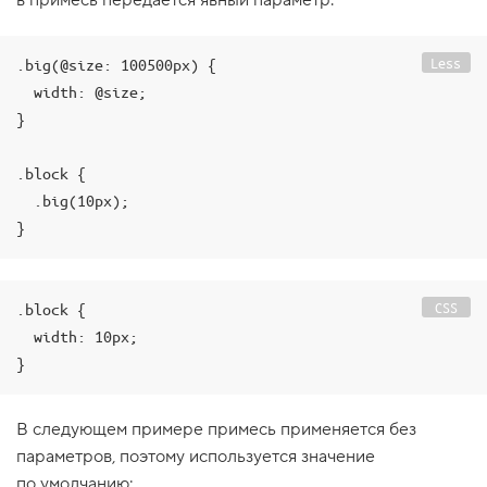
в примесь передаётся явный параметр.
1
.
Less
.big(@size: 100500px) {

В
с
  width: @size;

п
}

о
м
и
.block {

н
а
  .big(10px);

е
м
п
е
р
е
CSS
.block {

м
е
  width: 10px;

н
н
ы
е
В следующем примере примесь применяется без
2
параметров, поэтому используется значение
.
по умолчанию: