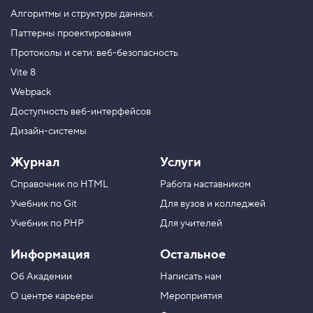
и
Алгоритмы и структуры данных
м
е
Паттерны проектирования
с
Протоколы и сети: веб-безопасность
ь
с
Vite 8
п
Webpack
а
р
Доступность веб-интерфейсов
а
Дизайн-системы
м
е
т
Журнал
Услуги
р
о
Справочник по HTML
Работа наставником
м
,
Учебник по Git
Для вузов и колледжей
ч
а
Учебник по PHP
Для учителей
с
т
Информация
Остальное
ь
Об Академии
Написать нам
2
О центре карьеры
Мероприятия
6
.