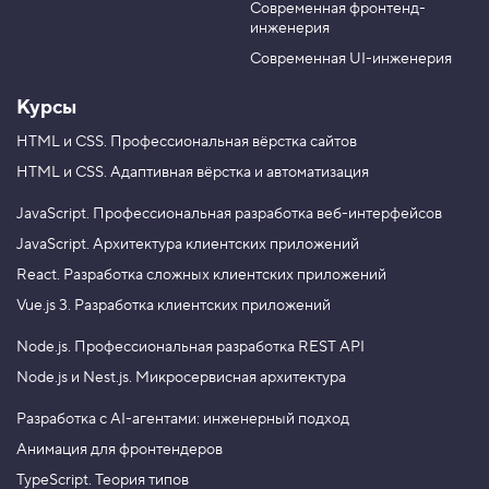
подход и современные возможности
Современная фронтенд-
u
r
4
ECMAScript для разработки веб-приложений?
инженерия
.
b
a
Хотите уметь применять паттерны
e
m
Современная UI-инженерия
проектирования? Записывайтесь
П
р
на профессиональный курс «
JavaScript.
и
Курсы
Архитектура клиентских приложений
». Цена
м
12 000 ₽.
е
HTML и CSS.
Профессиональная вёрстка сайтов
с
HTML и CSS.
Адаптивная вёрстка и автоматизация
ь
с
JavaScript.
Профессиональная разработка веб-интерфейсов
п
а
JavaScript.
Архитектура клиентских приложений
р
React.
Разработка сложных клиентских приложений
а
м
Vue.js 3.
Разработка клиентских приложений
е
т
Node.js.
Профессиональная разработка REST API
р
о
Node.js и Nest.js.
Микросервисная архитектура
м
5
Разработка с AI-агентами: инженерный подход
.
Анимация для фронтендеров
П
TypeScript. Теория типов
р