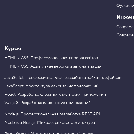
т
в
н
Фулстек
Y
ы
V
o
е
Инжен
K
u
а
T
д
Совреме
u
р
е
b
Совреме
с
e
а
Курсы
4
.
HTML и CSS.
Профессиональная вёрстка сайтов
HTML и CSS.
Адаптивная вёрстка и автоматизация
С
с
ы
JavaScript.
Профессиональная разработка веб-интерфейсов
л
к
JavaScript.
Архитектура клиентских приложений
а
React.
Разработка сложных клиентских приложений
н
а
Vue.js 3.
Разработка клиентских приложений
ф
Node.js.
Профессиональная разработка REST API
а
й
Node.js и Nest.js.
Микросервисная архитектура
л
5