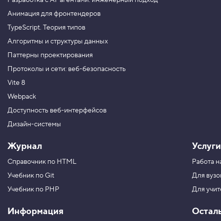
Разработка с AI-агентами: инженерный подход
.
Анимация для фронтендеров
С
TypeScript. Теория типов
с
ы
Алгоритмы и структуры данных
л
к
Паттерны проектирования
а
Протоколы и сети: веб-безопасность
-
я
Vite 8
к
о
Webpack
р
ь
Доступность веб-интерфейсов
6
Дизайн-системы
.
Журнал
Услуги
Т
е
Справочник по HTML
Работа н
г
i
Учебник по Git
Для вузо
m
g
Учебник по PHP
Для учи
,
и
Информация
Остал
з
о