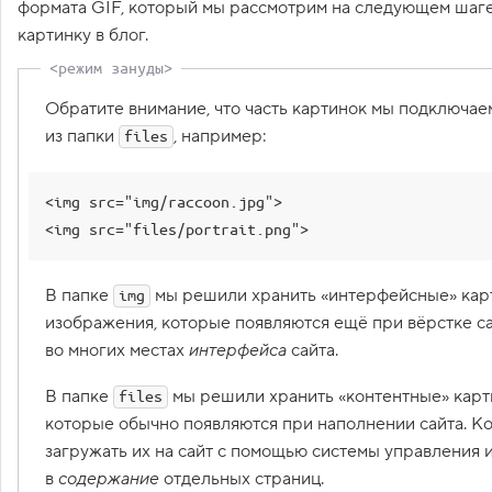
чтобы не забыть, 
формата GIF, который мы рассмотрим на следующем шаге
1
какие ещё форматы 
картинку в блог.
.
изображений 
существуют и для 
Ч
чего используются
т
Обратите внимание, что часть картинок мы подключае
о
.
</
p
>
т
из папки
, например:
19
<
p
>
Вот картинка в 
files
а
формате PNG:
</
p
>
к
20
<!--
 Добавьте 
о
е
картинку сюда 
-->
<img src="img/raccoon.jpg">

с
21
<img src="files/portrait.png">
с
22
<
p
>
Вот картинка в 
ы
формате JPEG:
</
p
>
л
к
23
<
img
src
=
"files
В папке
мы решили хранить «интерфейсные» карт
img
а
/instructor-keks
,
изображения, которые появляются ещё при вёрстке са
.jpg"
>
т
во многих местах
интерфейса
сайта.
24
</
article
>
е
г
25
<
aside
>
a
В папке
мы решили хранить «контентные» карт
files
26
        Тут могла быть ваша 
реклама
которые обычно появляются при наполнении сайта. 
2
.
27
</
aside
>
загружать их на сайт с помощью системы управления и
28
</
main
>
О
в
содержание
отдельных страниц.
29
<
footer
>