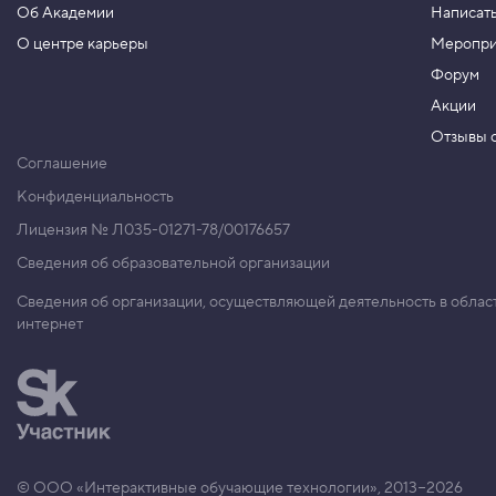
б
Об Академии
Написать
р
О центре карьеры
Меропри
а
ж
Форум
е
н
Акции
и
е
Отзывы о
Соглашение
7
.
Конфиденциальность
Ф
Лицензия № Л035-01271-78/00176657
о
р
Сведения об образовательной организации
м
а
Сведения об организации, осуществляющей деятельность в облас
т
интернет
ы
и
з
о
б
р
а
ж
е
© ООО «Интерактивные обучающие технологии», 2013−2026
н