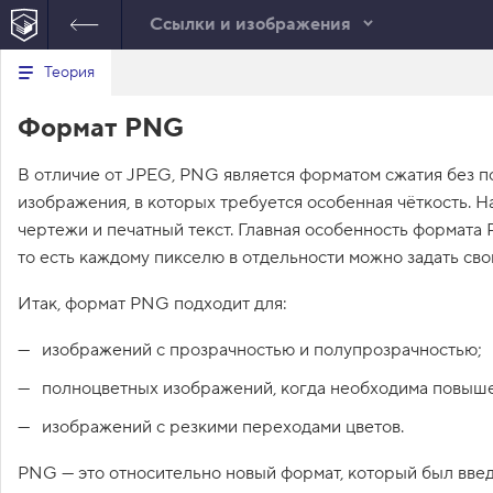
Ссылки и изображения
В
Теория
day-14.html
style.css
е
12
<
a
href
=
"index.html"
р
Формат PNG
н
HTML
>
На главную
</
a
>
у
13
</
nav
>
т
14
</
header
>
В отличие от JPEG, PNG является форматом сжатия без п
ь
15
<
main
>
с
изображения, в которых требуется особенная чёткость. Н
я
16
<
article
>
в
чертежи и печатный текст. Главная особенность формата
17
<
h1
>
День 
четырнадцатый. 
то есть каждому пикселю в отдельности можно задать сво
с
Новый формат
</
h1
>
п
и
18
<
p
>
Вчера я узнал, 
Итак, формат PNG подходит для:
с
какой формат 
о
изображения 
изображений с прозрачностью и полупрозрачностью;
к
подходит для 
з
а
аватарки, и добавил 
полноцветных изображений, когда необходима повыше
д
её в свой блог. Мне 
а
изображений с резкими переходами цветов.
понравилось. 
н
Красиво же. Решил 
и
PNG — это относительно новый формат, который был введ
й
сделать шпаргалку, 