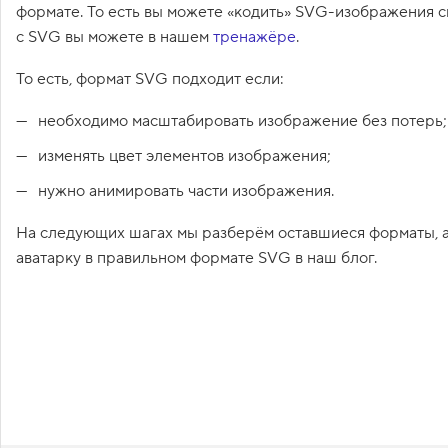
.html"
>
День 
формате. То есть вы можете «кодить» SVG-изображения с
1
первый. Как я 
с SVG вы можете в нашем
тренажёре
.
.
забыл покормить 
Ч
кота
</
a
>
</
li
>
То есть, формат SVG подходит если:
т
19
<
li
>
<
a
href
=
"day-2
о
.html"
>
День 
т
необходимо масштабировать изображение без потерь;
второй. Хочу быть 
а
к
верстальщиком
</
a
изменять цвет элементов изображения;
о
>
</
li
>
е
20
<
li
>
<
a
href
=
"day-3
нужно анимировать части изображения.
с
.html"
>
День 
с
ы
третий. Мой кот 
На следующих шагах мы разберём оставшиеся форматы, а
л
на меня обиделся
аватарку в правильном формате SVG в наш блог.
к
</
a
>
</
li
>
а
21
<
li
>
<
a
href
=
"day-4
,
т
.html"
>
День 
е
четвёртый. Как я 
г
чуть не заболел
a
</
a
>
</
li
>
2
22
<
li
>
<
a
href
=
"day-5
.
.html"
>
День пятый
. Отдыхаю
</
a
>
</
li
О