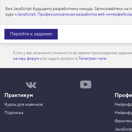
>
т
Зад
н
23
<
li
>
<
a
href
=
"day-6
Без JavaScript будущему разработчику никуда. Записывайтесь на
о
.html"
>
День 
курс «
JavaScript. Профессиональная разработка веб-интерфейсов
с
шестой. Как я 
и
ничего не понял
т
е
</
a
>
</
li
>
Перейти к заданию
л
24
<
li
>
<
a
href
=
"day-7
П
Проверить на сервере
Показать ответ
ь
.html"
>
День 
о
н
п
седьмой. Кекс 
ы
л
е
Если у вас возникли сложности во время прохождения задани
выдал мне задание
а
а
на наш форум
или задать вопрос в
Телеграм-чате
.
</
a
>
</
li
>
к
д
а
р
т
е
ь
с
Н
Н
а
а
а
3
ш
ш
Практикум
.
Профе
а
к
г
а
А
Курсы для новичков
Нейрофр
р
н
б
у
а
Подписка
Нейрофу
с
п
л
о
Фронтен
л
п
н
ю
а
а
JavaScri