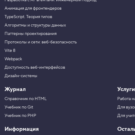
Разработка с AI-агентами: инженерный подход
q
u
Анимация для фронтендеров
e
r
TypeScript. Теория типов
y
S
Алгоритмы и структуры данных
e
Паттерны проектирования
l
e
Протоколы и сети: веб-безопасность
c
t
Vite 8
o
r
Webpack
4
Доступность веб-интерфейсов
.
Дизайн-системы
В
ы
Журнал
Услуги
в
о
Справочник по HTML
Работа н
д
и
Учебник по Git
Для вузо
м
э
Учебник по PHP
Для учи
л
е
Информация
Остал
м
е