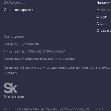
Об Академии
Написать
н
т
О центре карьеры
Меропри
в
Форум
к
о
Акции
н
Отзывы о
с
о
Соглашение
л
ь
Конфиденциальность
5
Лицензия № Л035-01271-78/00176657
.
Сведения об образовательной организации
У
б
Сведения об организации, осуществляющей деятельность в облас
и
интернет
р
а
е
м
к
л
а
с
с
© ООО «Интерактивные обучающие технологии», 2013−2026
с