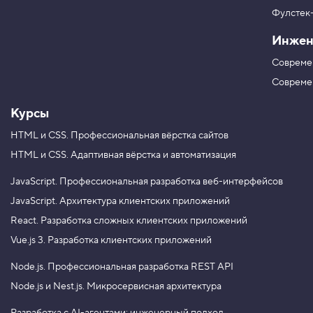
м
в
Фулстек
Y
3
V
o
.
Инжен
K
u
T
Н
Совреме
u
а
х
b
Совреме
о
e
д
Курсы
и
м
э
HTML и CSS.
Профессиональная вёрстка сайтов
л
HTML и CSS.
Адаптивная вёрстка и автоматизация
е
м
е
JavaScript.
Профессиональная разработка веб-интерфейсов
н
JavaScript.
Архитектура клиентских приложений
т
с
React.
Разработка сложных клиентских приложений
п
Vue.js 3.
Разработка клиентских приложений
о
м
Node.js.
Профессиональная разработка REST API
о
щ
Node.js и Nest.js.
Микросервисная архитектура
ь
ю