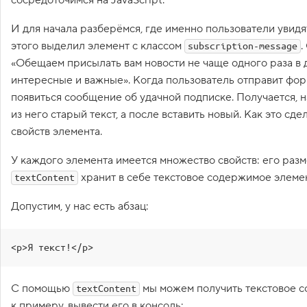
1
.
И для начала разберёмся, где именно пользователи увид
этого выделил элемент с классом
.
subscription-message
З
а
«Обещаем присылать вам новости не чаще одного раза в 
ч
интересные и важные». Когда пользователь отправит форм
е
м
появиться сообщение об удачной подписке. Получается, н
н
у
из него старый текст, а после вставить новый. Как это сд
ж
свойств элемента.
е
н
J
У каждого элемента имеется множество свойств: его разме
a
хранит в себе текстовое содержимое элемен
textContent
v
a
S
Допустим, у нас есть абзац:
c
r
i
Кон
p
<p>Я текст!</p>
t
Зад
?
2
С помощью
мы можем получить текстовое со
textContent
.
к примеру, вывести его в консоль: