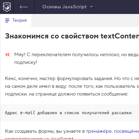
Основы JavaScript
В
Теория
index.html
style.css
script.js
е
р
1
let
page
=
document
Знакомимся со свойством textConte
н
JavaScript
у
.
querySelector
(
'.page'
)
;
т
2
let
themeButton
=
document
ь
.
querySelector
(
'.theme
с
Мяу! С переключателем получилось неплохо, но ведь
-button'
)
;
я
подписку!
в
3
themeButton
.
onclick
=
function
(
)
{
с
4
page
.
classList
.
toggle
Кекс, конечно, мастер формулировать задания. Но что с не
п
(
'light-theme'
)
;
и
на самом деле имел в виду: после того, как пользователь
с
5
page
.
classList
.
toggle
(
'dark
подписки, на странице должно появиться сообщение:
о
-theme'
)
;
к
6
}
;
з
7
а
Адрес 
e-mail
 добавлен в список получателей рассылки.
д
8
а
9
н
и
Как создавать формы, вы узнаете в
тренажёре, посвящён
й
сосредоточимся на JavaScript.