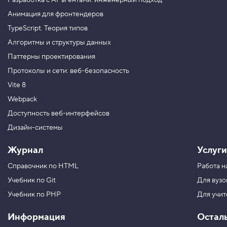
Разработка с AI-агентами: инженерный подход
q
u
Анимация для фронтендеров
e
r
TypeScript. Теория типов
y
S
Алгоритмы и структуры данных
e
Паттерны проектирования
l
e
Протоколы и сети: веб-безопасность
c
t
Vite 8
o
r
Webpack
4
Доступность веб-интерфейсов
.
Дизайн-системы
В
ы
Журнал
Услуги
в
о
Справочник по HTML
Работа н
д
и
Учебник по Git
Для вузо
м
э
Учебник по PHP
Для учи
л
е
Информация
Остал
м
е