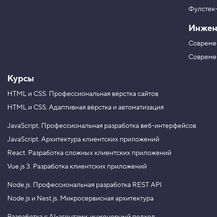
м
в
Фулстек
Y
3
V
o
.
Инжен
K
u
T
Н
Совреме
u
а
х
b
Совреме
о
e
д
Курсы
и
м
э
HTML и CSS.
Профессиональная вёрстка сайтов
л
HTML и CSS.
Адаптивная вёрстка и автоматизация
е
м
е
JavaScript.
Профессиональная разработка веб-интерфейсов
н
JavaScript.
Архитектура клиентских приложений
т
с
React.
Разработка сложных клиентских приложений
п
Vue.js 3.
Разработка клиентских приложений
о
м
Node.js.
Профессиональная разработка REST API
о
щ
Node.js и Nest.js.
Микросервисная архитектура
ь
ю