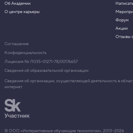
Об Академии
Написать
н
т
О центре карьеры
Меропри
в
Форум
к
о
Акции
н
Отзывы о
с
о
Соглашение
л
ь
Конфиденциальность
5
Лицензия № Л035-01271-78/00176657
.
Сведения об образовательной организации
У
б
Сведения об организации, осуществляющей деятельность в облас
и
интернет
р
а
е
м
к
л
а
с
с
© ООО «Интерактивные обучающие технологии», 2013−2026
с