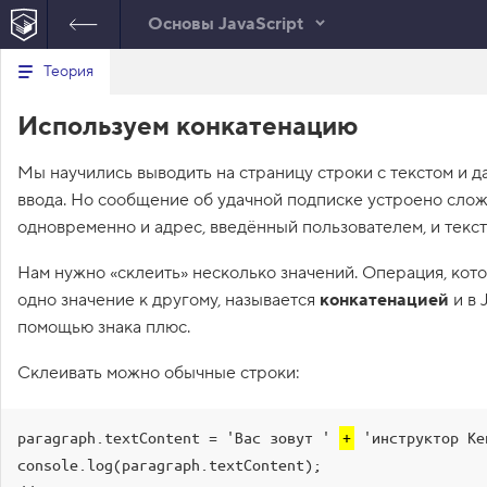
Основы JavaScript
В
Теория
index.html
style.css
script.js
е
р
1
let
page
=
document
Используем конкатенацию
н
JavaScript
у
.
querySelector
(
'.page'
)
;
т
2
let
themeButton
=
document
Мы научились выводить на страницу строки с текстом и д
ь
.
querySelector
(
'.theme
с
ввода. Но сообщение об удачной подписке устроено слож
-button'
)
;
я
в
3
themeButton
.
onclick
=
одновременно и адрес, введённый пользователем, и текст
function
(
)
{
с
4
page
.
classList
.
toggle
Нам нужно «склеить» несколько значений. Операция, кот
п
(
'light-theme'
)
;
и
одно значение к другому, называется
конкатенацией
и в 
с
5
page
.
classList
.
toggle
(
'dark
помощью знака плюс.
о
-theme'
)
;
к
6
}
;
з
Склеивать можно обычные строки:
7
а
д
8
let
message
=
document
а
.
querySelector
(
'
н
paragraph.textContent = 'Вас зовут ' 
+
 'инструктор Кек
.subscription-message'
)
;
и
9
let
form
=
document
console.log(paragraph.textContent);

й
.
querySelector
(
'