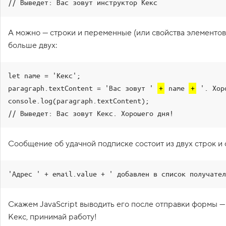
// Выведет: Вас зовут инструктор Кекс
.subscription'
)
;
1
.
10
let
email
=
document
.
querySelector
(
'
А можно — строки и переменные (или свойства элементов)
З
.subscription-email'
)
;
а
больше двух:
11
ч
е
12
form
.
onsubmit
=
function
(
evt
)
м
{
н
let name = 'Кекс';

13
evt
.
preventDefault
(
)
;
у
paragraph.textContent = 'Вас зовут ' 
+
 name 
+
 '. Хор
14
// Измените значение 
ж
е
textContent на следующей 
console.log(paragraph.textContent);

н
строке
// Выведет: Вас зовут Кекс. Хорошего дня!
J
15
message
.
textContent
=
email
a
.
value
;
v
a
16
}
;
Сообщение об удачной подписке состоит из двух строк и
S
17
c
r
i
'Адрес ' + email.value + ' добавлен в список получател
p
Кон
t
?
Скажем JavaScript выводить его после отправки формы — 
Зад
2
Кекс, принимай работу!
.