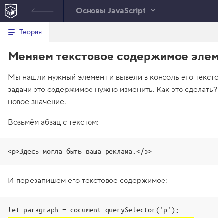
Основы JavaScript
В
Теория
index.html
style.css
е
р
1
let
page
=
document
.
querySelector
(
'.pa
Меняем текстовое содержимое эле
н
у
2
let
themeButton
=
document
.
querySelect
т
3
themeButton
.
onclick
=
function
(
)
{
Мы нашли нужный элемент и вывели в консоль его текст
ь
4
page
.
classList
.
toggle
(
'light-theme'
)
с
задачи это содержимое нужно изменить. Как это сделать
5
page
.
classList
.
toggle
(
'dark-theme'
)
;
я
в
6
}
;
новое значение.
7
с
8
let
message
=
document
.
querySelector
(
'
Возьмём абзац с текстом:
п
)
;
и
с
9
о
<p>Здесь могла быть ваша реклама.</p>
к
з
а
д
И перезапишем его текстовое содержимое:
а
н
и
й