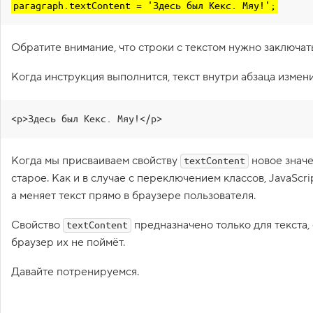
paragraph.textContent = 'Здесь был Кекс. Мяу!';
1
.
Обратите внимание, что строки с текстом нужно заключать
З
а
ч
Когда инструкция выполнится, текст внутри абзаца измени
е
м
н
у
<p>Здесь был Кекс. Мяу!</p>
ж
е
н
Когда мы присваиваем свойству
J
новое значе
textContent
a
старое. Как и в случае с переключением классов, JavaScri
v
a
а меняет текст прямо в браузере пользователя.
S
c
Свойство
предназначено только для текста,
textContent
r
i
браузер их не поймёт.
p
t
Давайте потренируемся.
?
2
.