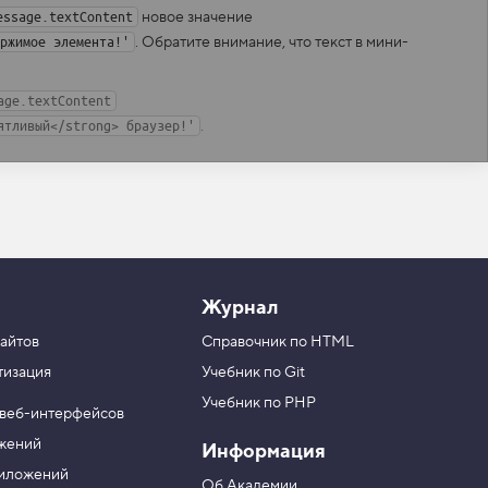
новое значение
essage.textContent
.
Обратите внимание, что текст в мини-
ржимое элемента!'
age.textContent
.
ятливый</strong> браузер!'
Журнал
айтов
Справочник по HTML
тизация
Учебник по Git
Учебник по PHP
 веб-интерфейсов
ожений
Информация
риложений
Об Академии