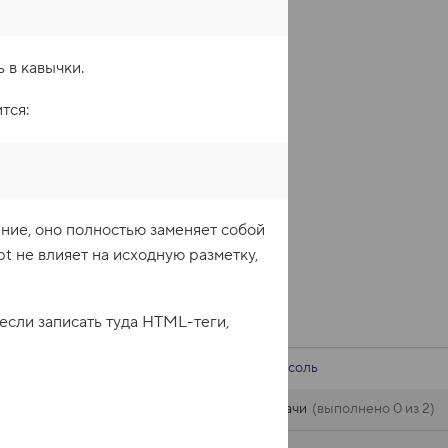
 в кавычки.
тся:
ние, оно полностью заменяет собой
pt не влияет на исходную разметку,
 если записать туда HTML-теги,
Консоль
Задачи
выполнено 0 из 2