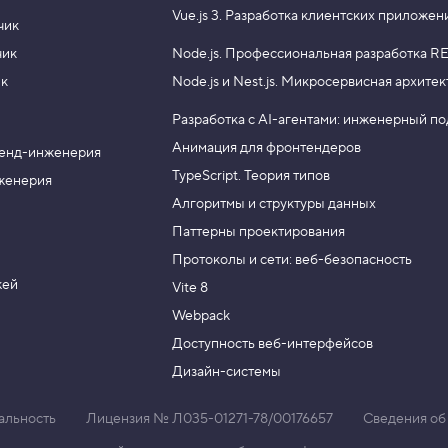
Vue.js 3.
Разработка клиентских приложен
чик
чик
Node.js.
Профессиональная разработка RE
ик
Node.js и Nest.js.
Микросервисная архитек
Разработка с AI-агентами: инженерный п
Анимация для фронтендеров
енд-инженерия
TypeScript. Теория типов
женерия
Алгоритмы и структуры данных
Паттерны проектирования
Протоколы и сети: веб-безопасность
жей
Vite 8
Webpack
Доступность веб-интерфейсов
Дизайн-системы
альность
Лицензия № Л035-01271-78/00176657
Сведения об