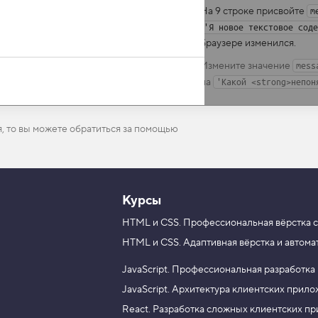
На 9 строке присвойте
m
'Я новое текстовое соде
браузере изменился.
Измените значение
mess
на
'Какой <strong>непон
я, то вы можете обратиться за помощью
Курсы
HTML и CSS.
Профессиональная вёрстка с
HTML и CSS.
Адаптивная вёрстка и автома
JavaScript.
Профессиональная разработка
JavaScript.
Архитектура клиентских прил
React.
Разработка сложных клиентских п