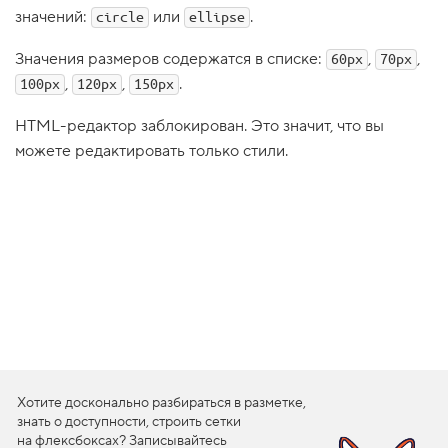
значений:
или
.
circle
ellipse
1
.
Значения размеров содержатся в списке:
,
,
60px
70px
Р
,
,
.
100px
а
120px
150px
д
и
HTML-редактор заблокирован. Это значит, что вы
а
л
можете редактировать только стили.
ь
н
ы
е
г
р
а
д
и
е
н
т
ы
,
з
Хотите досконально разбираться в разметке,
а
к
знать о доступности, строить сетки
р
на флексбоксах? Записывайтесь