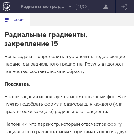
Радиальные градиенты. Часть 2
15/20
Минимальный вид табов
В
HTML
Теория
е
index.html
р
Радиальные градиенты,
н
HTML
у
закрепление 15
т
100%
ь
с
Ваша задача — определить и установить недостающие
я
в
параметры радиального градиента. Результат должен
полностью соответствовать образцу.
с
п
и
Подсказка
.
с
о
к
В этом задании используется множественный фон. Вам
в
нужно подобрать форму и размеры для каждого (или
ы
з
практически каждого) радиального градиента.
о
в
Напомним, что параметр, который отвечает за форму
о
в
радиального градиента, может принимать одно из двух