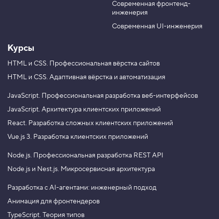
н
Современная фронтенд-
u
r
т
инженерия
b
a
ы
e
m
,
Современная UI-инженерия
з
а
Курсы
к
р
HTML и CSS.
Профессиональная вёрстка сайтов
е
п
HTML и CSS.
Адаптивная вёрстка и автоматизация
л
е
н
JavaScript.
Профессиональная разработка веб-интерфейсов
и
JavaScript.
Архитектура клиентских приложений
е
2
React.
Разработка сложных клиентских приложений
3
Vue.js 3.
Разработка клиентских приложений
.
Node.js.
Профессиональная разработка REST API
Р
а
Node.js и Nest.js.
Микросервисная архитектура
д
и
Разработка с AI-агентами: инженерный подход
а
л
Анимация для фронтендеров
ь
н
TypeScript. Теория типов