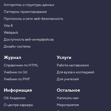
ы
е
Алгоритмы и структуры данных
г
Паттерны проектирования
р
а
Протоколы и сети: веб-безопасность
д
и
Vite 8
е
н
Webpack
т
Доступность веб-интерфейсов
ы
,
Дизайн-системы
з
а
к
Журнал
Услуги
р
е
Справочник по HTML
Работа наставником
п
л
Учебник по Git
Для вузов и колледжей
е
Учебник по PHP
Для учителей
н
и
е
Информация
Остальное
3
Об Академии
Написать нам
4
.
О центре карьеры
Мероприятия
Р