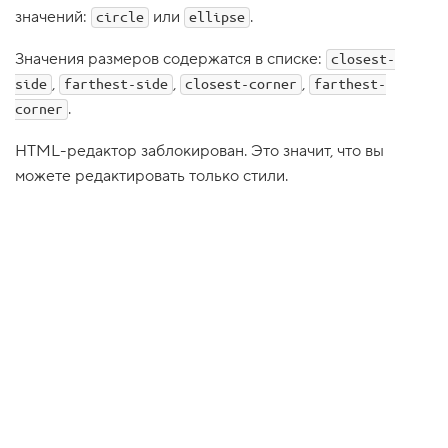
значений:
или
.
circle
ellipse
1
.
Значения размеров содержатся в списке:
closest-
Р
,
,
,
side
farthest-side
а
closest-corner
farthest-
д
.
corner
и
а
л
HTML-редактор заблокирован. Это значит, что вы
ь
можете редактировать только стили.
н
ы
е
г
р
а
д
и
е
н
т
ы
,
з
а
к
р