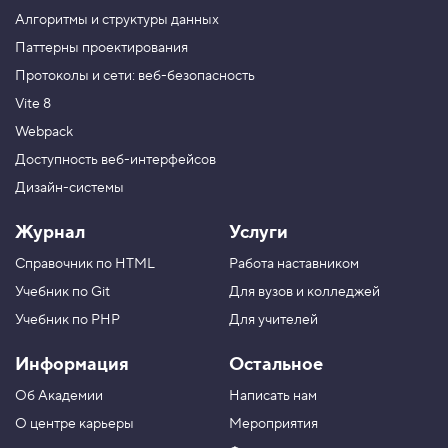
ы
е
Алгоритмы и структуры данных
г
Паттерны проектирования
р
а
Протоколы и сети: веб-безопасность
д
и
Vite 8
е
н
Webpack
т
Доступность веб-интерфейсов
ы
,
Дизайн-системы
з
а
к
Журнал
Услуги
р
е
Справочник по HTML
Работа наставником
п
л
Учебник по Git
Для вузов и колледжей
е
Учебник по PHP
Для учителей
н
и
е
Информация
Остальное
3
Об Академии
Написать нам
4
.
О центре карьеры
Мероприятия
Р