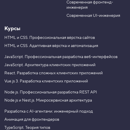
н
Современная фронтенд-
u
r
т
инженерия
b
a
ы
e
m
,
Современная UI-инженерия
з
а
Курсы
к
р
HTML и CSS.
Профессиональная вёрстка сайтов
е
п
HTML и CSS.
Адаптивная вёрстка и автоматизация
л
е
н
JavaScript.
Профессиональная разработка веб-интерфейсов
и
JavaScript.
Архитектура клиентских приложений
е
2
React.
Разработка сложных клиентских приложений
3
Vue.js 3.
Разработка клиентских приложений
.
Node.js.
Профессиональная разработка REST API
Р
а
Node.js и Nest.js.
Микросервисная архитектура
д
и
Разработка с AI-агентами: инженерный подход
а
л
Анимация для фронтендеров
ь
н
TypeScript. Теория типов