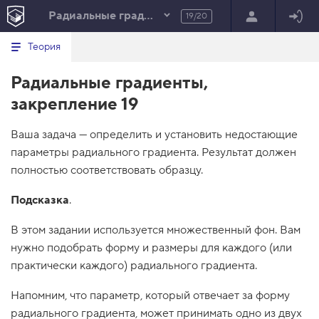
Радиальные градиенты. Часть 2
19/20
Минимальный вид табов
В
HTML
Теория
е
index.html
р
Радиальные градиенты,
н
HTML
у
закрепление 19
т
100%
ь
с
Ваша задача — определить и установить недостающие
я
в
параметры радиального градиента. Результат должен
полностью соответствовать образцу.
с
п
и
Подсказка
.
с
о
к
В этом задании используется множественный фон. Вам
в
нужно подобрать форму и размеры для каждого (или
ы
з
практически каждого) радиального градиента.
о
в
Напомним, что параметр, который отвечает за форму
о
в
радиального градиента, может принимать одно из двух