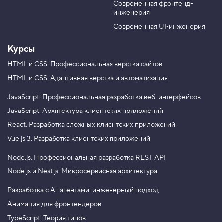
н
Современная фронтенд-
u
r
т
инженерия
b
a
ы
e
m
,
Современная UI-инженерия
з
а
Курсы
к
р
HTML и CSS.
Профессиональная вёрстка сайтов
е
п
HTML и CSS.
Адаптивная вёрстка и автоматизация
л
е
н
JavaScript.
Профессиональная разработка веб-интерфейсов
и
JavaScript.
Архитектура клиентских приложений
е
2
React.
Разработка сложных клиентских приложений
3
Vue.js 3.
Разработка клиентских приложений
.
Node.js.
Профессиональная разработка REST API
Р
а
Node.js и Nest.js.
Микросервисная архитектура
д
и
Разработка с AI-агентами: инженерный подход
а
л
Анимация для фронтендеров
ь
н
TypeScript. Теория типов