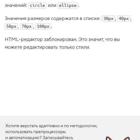
значений:
или
.
circle
ellipse
1
.
Значения размеров содержатся в списке:
,
,
30px
40px
Р
,
,
.
50px
а
70px
100px
д
и
HTML-редактор заблокирован. Это значит, что вы
а
л
можете редактировать только стили.
ь
н
ы
е
г
р
а
д
и
е
н
т
ы
,
з
Хотите верстать адаптивно и по методологии,
а
к
использовать препроцессоры
р
и автоматизацию? Записывайтесь