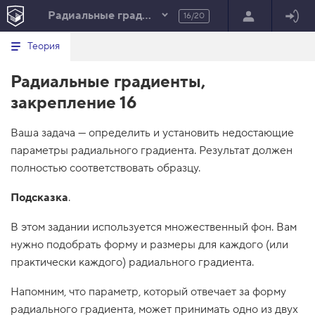
Радиальные градиенты. Часть 2
16/20
Минимальный вид табов
В
HTML
Теория
е
index.html
р
Радиальные градиенты,
н
HTML
у
закрепление 16
т
100%
ь
с
Ваша задача — определить и установить недостающие
я
в
параметры радиального градиента. Результат должен
полностью соответствовать образцу.
с
п
и
Подсказка
.
с
о
к
В этом задании используется множественный фон. Вам
в
нужно подобрать форму и размеры для каждого (или
ы
з
практически каждого) радиального градиента.
о
в
Напомним, что параметр, который отвечает за форму
о
в
радиального градиента, может принимать одно из двух