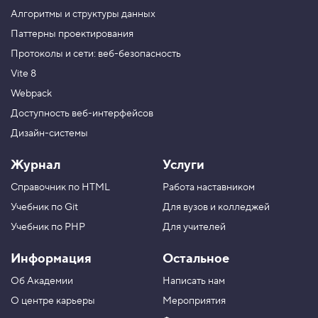
ы
е
Алгоритмы и структуры данных
г
Паттерны проектирования
р
а
Протоколы и сети: веб-безопасность
д
и
Vite 8
е
н
Webpack
т
Доступность веб-интерфейсов
ы
,
Дизайн-системы
з
а
к
Журнал
Услуги
р
е
Справочник по HTML
Работа наставником
п
л
Учебник по Git
Для вузов и колледжей
е
Учебник по PHP
Для учителей
н
и
е
Информация
Остальное
3
Об Академии
Написать нам
4
.
О центре карьеры
Мероприятия
Р