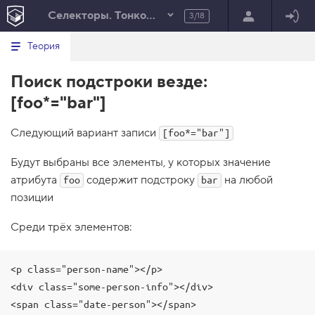
Селекторы. Тонкости
3/18
Минимальный вид табов
В
HTML
Теория
е
index.html
р
Поиск подстроки везде:
н
HTML
у
[foo*="bar"]
т
100%
ь
с
Следующий вариант записи
я
[foo*="bar"]
в
Будут выбраны все элементы, у которых значение
с
п
атрибута
содержит подстроку
на любой
foo
bar
и
позиции
с
о
к
Среди трёх элементов:
з
а
д
а
<p class="person-name"></p>

н
<div class="some-person-info"></div>

и
й
<span class="date-person"></span>