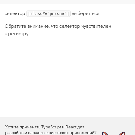
1
.
селектор
выберет все.
[class*="person"]
И
щ
Обратите внимание, что селектор чувствителен
е
к регистру.
м
в
н
а
ч
а
л
е
с
т
р
о
к
и
:
[
f
o
o
^
Хотите применять TypeScript и React для
=
разработки сложных клиентских приложений?