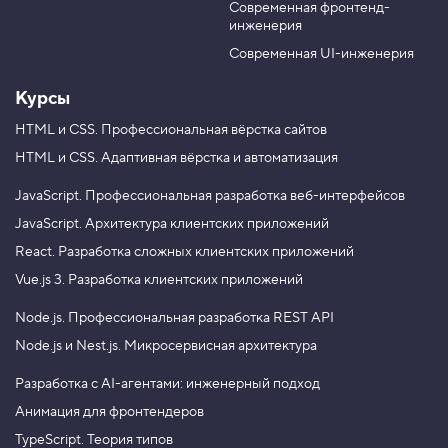
f
Современная фронтенд-
u
r
o
инженерия
b
a
o
e
m
$
Современная UI-инженерия
=
"
Курсы
b
a
HTML и CSS.
Профессиональная вёрстка сайтов
r
"
HTML и CSS.
Адаптивная вёрстка и автоматизация
]
3
JavaScript.
Профессиональная разработка веб-интерфейсов
.
JavaScript.
Архитектура клиентских приложений
П
React.
Разработка сложных клиентских приложений
о
и
Vue.js 3.
Разработка клиентских приложений
с
к
Node.js.
Профессиональная разработка REST API
п
о
Node.js и Nest.js.
Микросервисная архитектура
д
с
Разработка с AI-агентами: инженерный подход
т
р
Анимация для фронтендеров
о
к
TypeScript. Теория типов