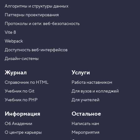
и
в
Алгоритмы и структуры данных
е
Паттерны проектирования
з
д
Протоколы и сети: веб-безопасность
е
:
Vite 8
[
f
Webpack
o
Доступность веб-интерфейсов
o
*
Дизайн-системы
=
"
b
Журнал
Услуги
a
r
Справочник по HTML
Работа наставником
"
]
Учебник по Git
Для вузов и колледжей
4
Учебник по PHP
Для учителей
.
Информация
Остальное
П
о
Об Академии
Написать нам
и
с
О центре карьеры
Мероприятия
к
с