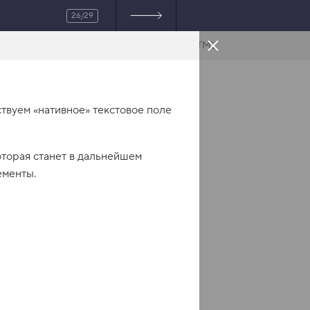
26/29
HTML
твуем «нативное» текстовое поле
которая станет в дальнейшем
ементы.