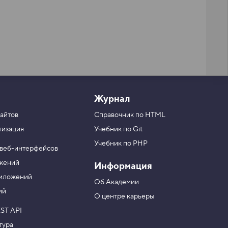
Журнал
айтов
Справочник по HTML
тизация
Учебник по Git
Учебник по PHP
 веб-интерфейсов
ожений
Информация
риложений
Об Академии
ий
О центре карьеры
ST API
тура