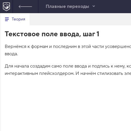
Плавные переходы
Минимальный вид табов
В
Теория
е
index.html
р
Текстовое поле ввода, шаг 1
н
HTML
у
т
Вернёмся к формам и последним в этой части усовершенс
ь
с
ввода.
я
в
Для начала создадим само поле ввода и подпись к нему, 
с
интерактивным плейсхолдером. И начнём стилизовать эл
п
и
с
о
к
з
а
д
а
н
и
й