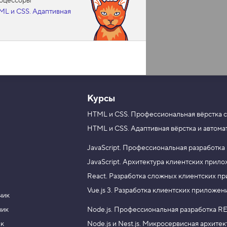
роцессоры
ML и CSS. Адаптивная
Курсы
HTML и CSS.
Профессиональная вёрстка с
HTML и CSS.
Адаптивная вёрстка и автома
JavaScript.
Профессиональная разработка
JavaScript.
Архитектура клиентских прил
React.
Разработка сложных клиентских п
Vue.js 3.
Разработка клиентских приложен
чик
чик
Node.js.
Профессиональная разработка RE
ик
Node.js и Nest.js.
Микросервисная архитек