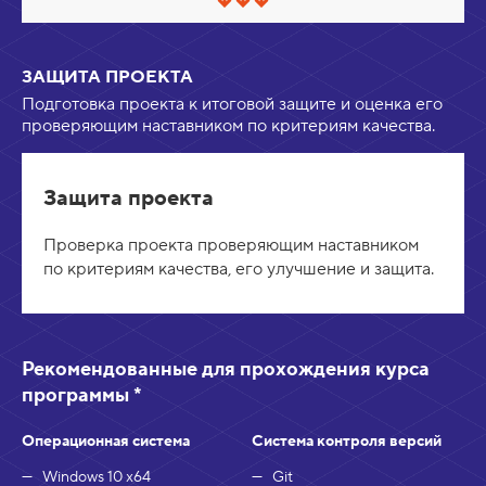
е
С
р
в
н
е
у
р
т
ЗАЩИТА ПРОЕКТА
н
ь
у
Подготовка проекта к итоговой защите и оценка его
т
проверяющим наставником по критериям качества.
ь
/
Р
а
Защита проекта
з
в
е
Проверка проекта проверяющим наставником
р
по критериям качества, его улучшение и защита.
н
у
т
ь
Рекомендованные для прохождения курса
программы *
Операционная система
Система контроля версий
Windows 10 x64
Git