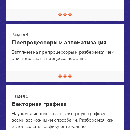
в
е
р
С
н
в
у
е
т
р
ь
Раздел 4
н
у
Препроцессоры и автоматизация
т
ь
Взглянем на препроцессоры и разберёмся, чем
/
они помогают в процессе вёрстки.
Р
а
з
в
е
С
р
в
н
е
у
р
т
Раздел 5
н
ь
у
Векторная графика
т
ь
Научимся использовать векторную графику
/
всеми возможными способами. Разберёмся, как
Р
а
использовать графику оптимально.
з