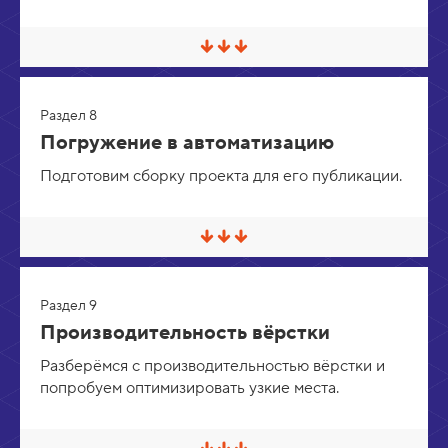
в
е
р
С
н
в
у
е
т
р
ь
Раздел 8
н
у
Погружение в автоматизацию
т
ь
Подготовим сборку проекта для его публикации.
/
Р
а
з
С
в
в
е
е
р
р
н
Раздел 9
н
у
у
т
Производительность вёрстки
т
ь
ь
Разберёмся с производительностью вёрстки и
/
попробуем оптимизировать узкие места.
Р
а
з
в