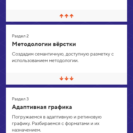
С
в
е
р
Раздел 2
н
у
Методологии вёрстки
т
ь
Создадим семантичную, доступную разметку с
/
использованием методологии.
Р
а
з
в
е
С
р
в
н
е
у
р
т
Раздел 3
н
ь
у
Адаптивная графика
т
ь
Погружаемся в адаптивную и ретиновую
/
графику. Разбираемся с форматами и их
Р
а
назначением.
з