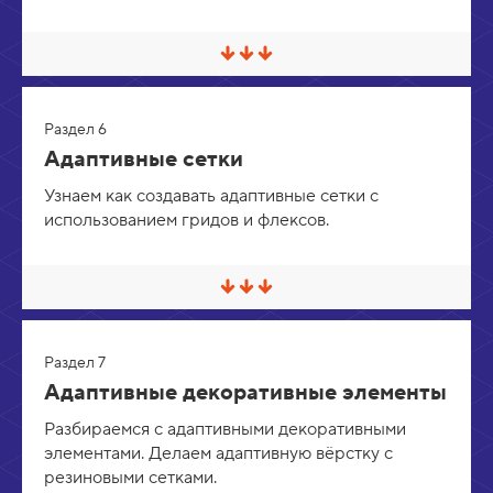
в
е
р
С
н
в
у
е
т
р
ь
Раздел 6
н
у
Адаптивные сетки
т
ь
Узнаем как создавать адаптивные сетки с
/
использованием гридов и флексов.
Р
а
з
в
е
С
р
в
н
е
у
р
т
Раздел 7
н
ь
у
Адаптивные декоративные элементы
т
ь
Разбираемся с адаптивными декоративными
/
элементами. Делаем адаптивную вёрстку с
Р
а
резиновыми сетками.
з