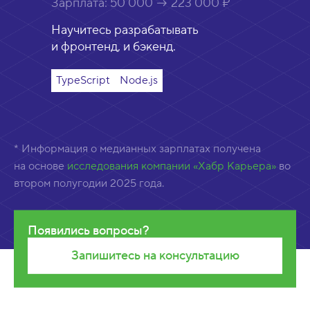
Зарплата:
50 000 → 223 000 ₽
Научитесь разрабатывать
и фронтенд, и бэкенд.
TypeScript
Node.js
* Информация о медианных зарплатах получена
на основе
исследования компании «Хабр Карьера»
во
втором полугодии 2025 года.
Появились вопросы?
Запишитесь на консультацию