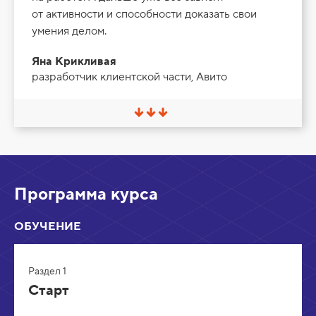
от активности и способности доказать свои
умения делом.
Яна Крикливая
разработчик клиентской части, Авито
С
в
е
р
н
у
т
Программа курса
ь
/
Р
ОБУЧЕНИЕ
а
з
в
е
Раздел 1
р
н
Старт
у
т