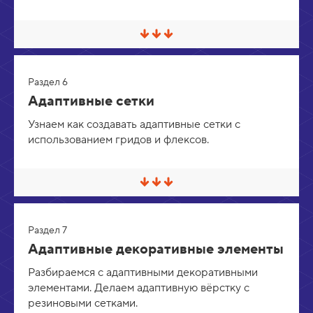
в
е
р
С
н
в
у
е
т
р
ь
Раздел 6
н
у
Адаптивные сетки
т
ь
Узнаем как создавать адаптивные сетки с
/
использованием гридов и флексов.
Р
а
з
в
е
С
р
в
н
е
у
р
т
Раздел 7
н
ь
у
Адаптивные декоративные элементы
т
ь
Разбираемся с адаптивными декоративными
/
элементами. Делаем адаптивную вёрстку с
Р
а
резиновыми сетками.
з