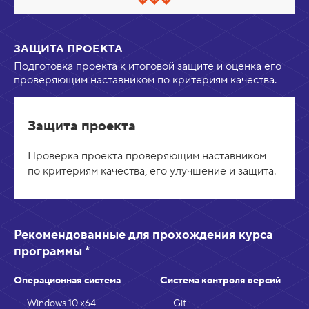
е
С
р
в
н
е
у
р
т
ЗАЩИТА ПРОЕКТА
н
ь
у
Подготовка проекта к итоговой защите и оценка его
т
проверяющим наставником по критериям качества.
ь
/
Р
а
Защита проекта
з
в
е
Проверка проекта проверяющим наставником
р
по критериям качества, его улучшение и защита.
н
у
т
ь
Рекомендованные для прохождения курса
программы *
Операционная система
Система контроля версий
Windows 10 x64
Git