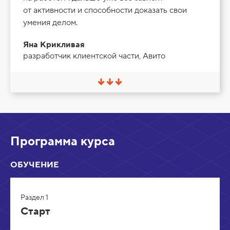
от активности и способности доказать свои
умения делом.
Яна Крикливая
разработчик клиентской части, Авито
С
в
е
р
н
у
т
Программа курса
ь
/
Р
ОБУЧЕНИЕ
а
з
в
е
Раздел 1
р
н
Старт
у
т