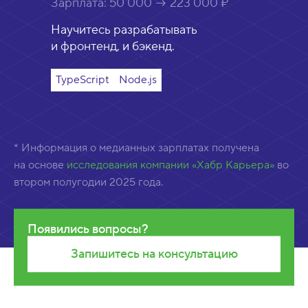
Зарплата:
50 000 → 223 000 ₽
Научитесь разрабатывать
и фронтенд, и бэкенд.
TypeScript
Node.js
* Информация о медианных зарплатах получена
на основе
исследования компании «Хабр Карьера»
во
втором полугодии 2025 года.
Появились вопросы?
Запишитесь на консультацию