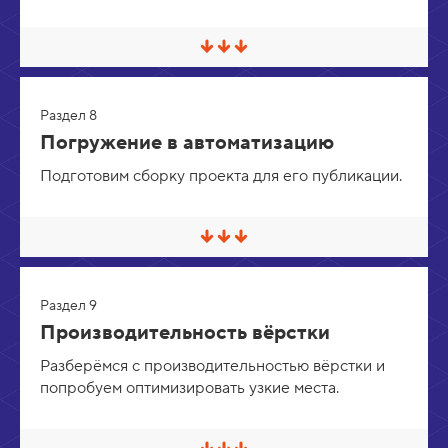
в
е
р
С
н
в
у
е
т
р
ь
Раздел 8
н
у
Погружение в автоматизацию
т
ь
Подготовим сборку проекта для его публикации.
/
Р
а
з
С
в
в
е
е
р
р
н
Раздел 9
н
у
у
т
Производительность вёрстки
т
ь
ь
Разберёмся с производительностью вёрстки и
/
попробуем оптимизировать узкие места.
Р
а
з
в