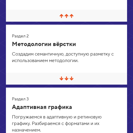
С
в
е
р
Раздел 2
н
у
Методологии вёрстки
т
ь
Создадим семантичную, доступную разметку с
/
использованием методологии.
Р
а
з
в
е
С
р
в
н
е
у
р
т
Раздел 3
н
ь
у
Адаптивная графика
т
ь
Погружаемся в адаптивную и ретиновую
/
графику. Разбираемся с форматами и их
Р
а
назначением.
з