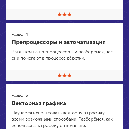
в
е
р
С
н
в
у
е
т
р
ь
Раздел 4
н
у
Препроцессоры и автоматизация
т
ь
Взглянем на препроцессоры и разберёмся, чем
/
они помогают в процессе вёрстки.
Р
а
з
в
е
С
р
в
н
е
у
р
т
Раздел 5
н
ь
у
Векторная графика
т
ь
Научимся использовать векторную графику
/
всеми возможными способами. Разберёмся, как
Р
а
использовать графику оптимально.
з