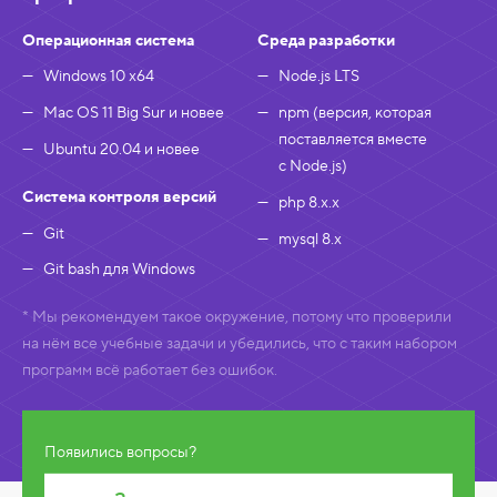
т
ь
/
Операционная система
Среда разработки
Р
а
Windows 10 x64
Node.js LTS
з
в
Mac OS 11 Big Sur и новее
npm (версия, которая
е
поставляется вместе
р
Ubuntu 20.04 и новее
н
с Node.js)
у
т
Система контроля версий
php 8.x.x
ь
Git
mysql 8.x
Git bash для Windows
* Мы рекомендуем такое окружение, потому что проверили
на нём все учебные задачи и убедились, что с таким набором
программ всё работает без ошибок.
Появились вопросы?