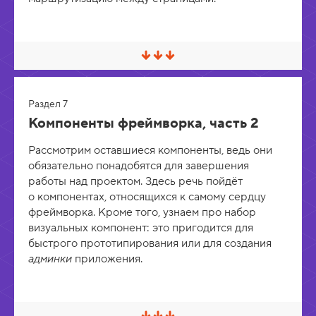
е
р
н
у
т
С
ь
в
е
р
Раздел 7
н
у
Компоненты фреймворка, часть 2
т
ь
Рассмотрим оставшиеся компоненты, ведь они
/
Р
обязательно понадобятся для завершения
а
работы над проектом. Здесь речь пойдёт
з
о компонентах, относящихся к самому сердцу
в
е
фреймворка. Кроме того, узнаем про набор
р
визуальных компонент: это пригодится для
н
у
быстрого прототипирования или для создания
т
админки
приложения.
ь