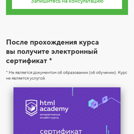
Запишитесь на консультацию
С
После прохождения курса
е
вы получите электронный
р
сертификат *
т
* Не является документом об образовании (об обучении). Курс
и
не является услугой.
ф
и
к
а
т