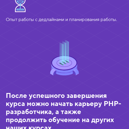
Опыт работы с дедлайнами и планирования работы.
О
р
и
е
н
т
и
После успешного завершения
р
курса можно начать карьеру PHP-
о
разработчика, а также
в
продолжить обучение на других
о
наших курсах.