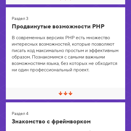
С
в
е
р
Раздел 3
н
у
Продвинутые возможности PHP
т
ь
В современных версиях PHP есть множество
/
Р
интересных возможностей, которые позволяют
а
писать код максимально простым и эффективным
з
образом. Познакомимся с самыми важными
в
е
возможностями языка, без которых не обходится
р
ни один профессиональный проект.
н
у
т
ь
С
в
е
р
Раздел 4
н
у
Знакомство с фреймворком
т
ь