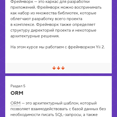
Фреймворк — это каркас для разработки
/
Р
приложений. Фреймворк можно воспринимать
а
как набор из множества библиотек, которые
з
облегчают разработку всего проекта
в
е
в комплексе. Фреймворк также определяет
р
структуру директорий проекта и некоторые
н
у
архитектурные решения.
т
ь
На этом курсе мы работаем с фреймворком Yii 2.
С
в
е
р
Раздел 5
н
у
ORM
т
ь
ORM
— это архитектурный шаблон, который
/
Р
позволяет взаимодействовать с базой данных без
а
необходимости писать
SQL
-запросы, а также
з