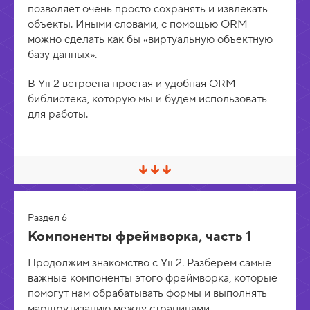
позволяет очень просто сохранять и извлекать
в
е
объекты. Иными словами, с помощью ORM
р
можно сделать как бы «виртуальную объектную
н
у
базу данных».
т
ь
В Yii 2 встроена простая и удобная ORM-
библиотека, которую мы и будем использовать
для работы.
С
в
е
р
Раздел 6
н
у
Компоненты фреймворка, часть 1
т
ь
Продолжим знакомство с Yii 2. Разберём самые
/
Р
важные компоненты этого фреймворка, которые
а
помогут нам обрабатывать формы и выполнять
з
маршрутизацию между страницами.
в