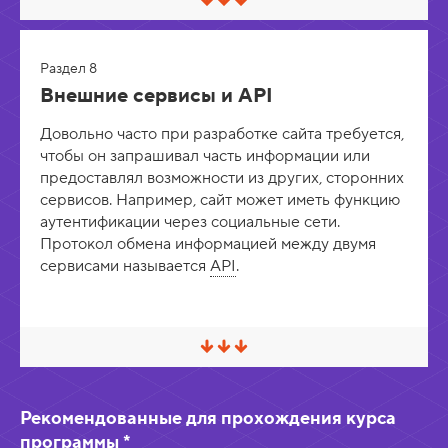
С
в
е
р
Раздел 8
н
у
Внешние сервисы и API
т
ь
Довольно часто при разработке сайта требуется,
/
Р
чтобы он запрашивал часть информации или
а
предоставлял возможности из других, сторонних
з
сервисов. Например, сайт может иметь функцию
в
е
аутентификации через социальные сети.
р
Протокол обмена информацией между двумя
н
у
сервисами называется
API
.
т
ь
С
в
е
р
Рекомендованные для прохождения курса
н
у
программы *