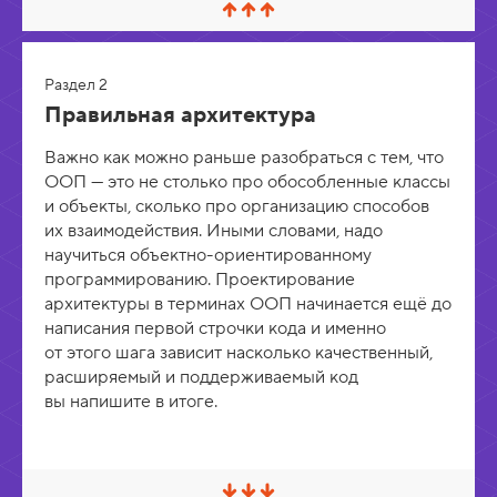
С
в
е
р
Раздел 2
н
у
Правильная архитектура
т
ь
Важно как можно раньше разобраться с тем, что
/
Р
ООП — это не столько про обособленные классы
а
и объекты, сколько про организацию способов
з
их взаимодействия. Иными словами, надо
в
е
научиться объектно-ориентированному
р
программированию. Проектирование
н
у
архитектуры в терминах ООП начинается ещё до
т
написания первой строчки кода и именно
ь
от этого шага зависит насколько качественный,
расширяемый и поддерживаемый код
вы напишите в итоге.