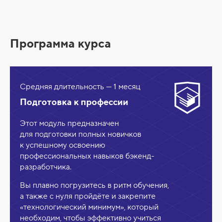
т
а
в
Программа курса
ы
п
у
Средняя длительность — 1 месяц
с
Подготовка к профессии
к
н
Этот модуль предназначен
и
для подготовки полных новичков
к успешному освоению
к
профессиональных навыков бэкенд-
а
разработчика.
Вы плавно погрузитесь в ритм обучения,
а также с нуля пройдёте и закрепите
«технологический минимум», который
необходим, чтобы эффективно учиться