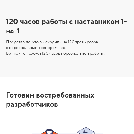
120 часов работы с наставником 1-
на-1
Представьте, что вы сходили на 120 тренировок
с персональным тренером в зал.
Вот на что похожи 120 часов персональной работы.
Э
т
Готовим востребованных
а
разработчиков
п
ы
о
б