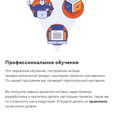
у
ч
е
н
и
я
и
т
р
Профессиональное обучение
у
Это серьёзное обучение, построеное на базе
д
профессиональной триады «критерии-проекты-наставники».
По нашей программе вас проведёт персональный наставник.
о
у
Вы получите навыки решения типовых задач бэкенд-
с
разработчика и научитесь делать настоящие проекты, такие же
по сложности, как в индустрии. И будете делать их
правильно
,
т
на высоком уровне.
р