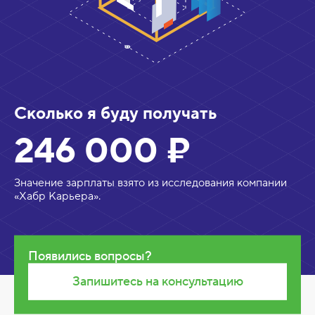
т
и
р
о
в
о
Сколько я буду получать
ч
246 000 ₽
н
а
Значение зарплаты взято из исследования компании
я
«Хабр Карьера».
з
а
р
Появились вопросы?
п
Запишитесь на консультацию
л
а